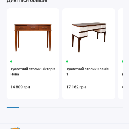
Дивіться більше
Туалетний столик Вікторія
Туалетний столик Ксенія
Туа
Нова
1
дзе
14 809 грн
17 162 грн
40 