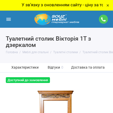
У звʼязку з оновленням сайту - ціну за товар уточ
×
Туалетний столик Вікторія 1Т з
дзеркалом
Головна
Меблі для спальні
Туалетні столики
Туалетний столик Вік
Характеристики
Відгуки
0
Доставка та оплата
Доступний до замовлення