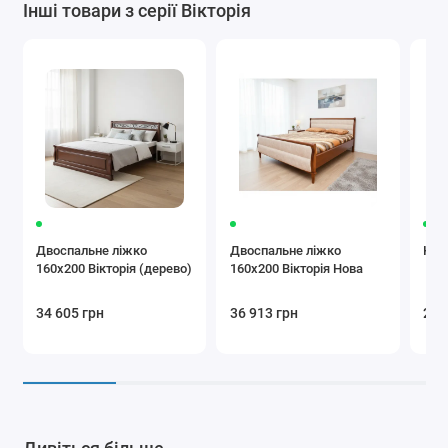
Інші товари з серії Вікторія
Двоспальне ліжко
Двоспальне ліжко
Ком
160x200 Вікторія (дерево)
160x200 Вікторія Нова
34 605 грн
36 913 грн
26 