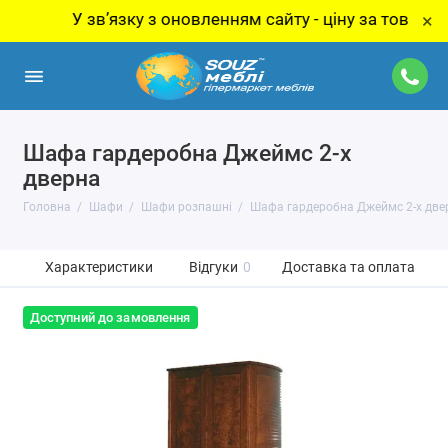
У звʼязку з оновленням сайту - ціну за товар уточн
×
Шафа гардеробна Джеймс 2-х
дверна
Головна
Шафи
Шафи розпашні
Шафа гардеробна Джеймс 2-х две
Характеристики
Відгуки
0
Доставка та оплата
Доступний до замовлення