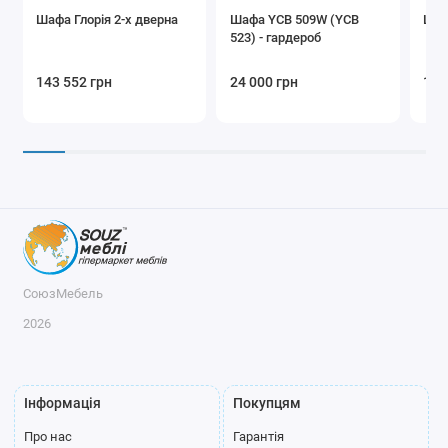
Шафа Глорія 2-х дверна
Шафа YCB 509W (YCB
Шаф
523) - гардероб
143 552 грн
24 000 грн
19 
СоюзМебель
2026
Інформація
Покупцям
Про нас
Гарантія