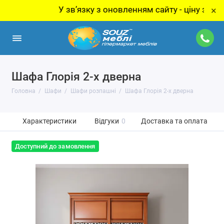
У звʼязку з оновленням сайту - ціну за товар у
×
Шафа Глорія 2-х дверна
Головна
Шафи
Шафи розпашні
Шафа Глорія 2-х дверна
Характеристики
Відгуки
0
Доставка та оплата
Доступний до замовлення