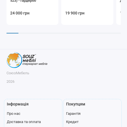
523) - гардероб
дво
24 000 грн
19 900 грн
127
СоюзМебель
2026
Інформація
Покупцям
Про нас
Гарантія
Доставка та оплата
Кредит