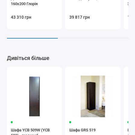
160x200 Глорія
3Ш
43 310 грн
39 817 грн
19 
Дивіться більше
Шафа YCB 509W (YCB
Шафа GRS 519
Шаф