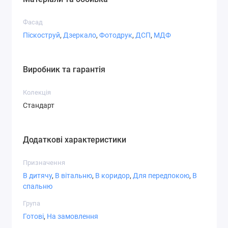
Фасад
Піскоструй
,
Дзеркало
,
Фотодрук
,
ДСП
,
МДФ
Виробник та гарантія
Колекція
Стандарт
Додаткові характеристики
Призначення
В дитячу
,
В вітальню
,
В коридор
,
Для передпокою
,
В
спальню
Група
Готові
,
На замовлення