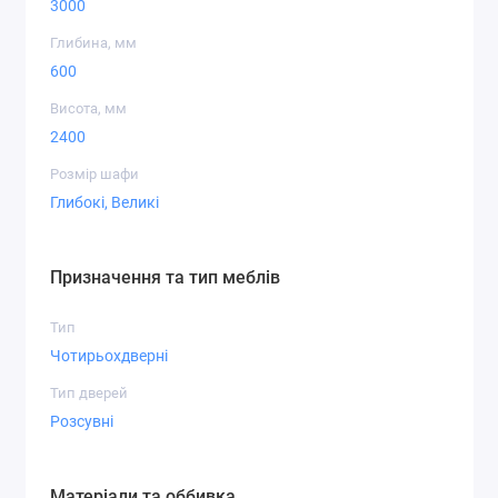
3000
Глибина, мм
600
Висота, мм
2400
Розмір шафи
Глибокі, Великі
Призначення та тип меблів
Тип
Чотирьохдверні
Тип дверей
Розсувні
Матеріали та оббивка