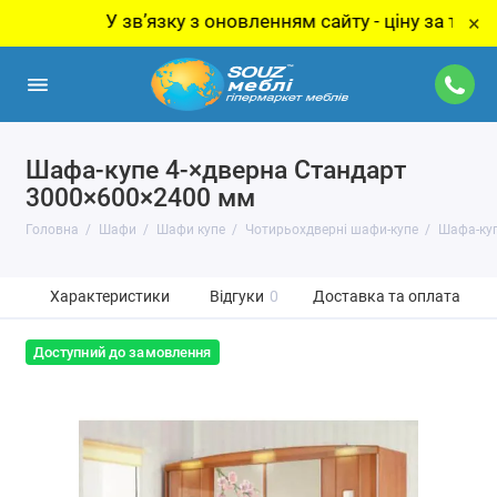
У звʼязку з оновленням сайту - ціну за товар уточ
×
Шафа-купе 4-×дверна Стандарт
3000×600×2400 мм
Головна
Шафи
Шафи купе
Чотирьохдверні шафи-купе
Шафа-куп
Характеристики
Відгуки
0
Доставка та оплата
Доступний до замовлення