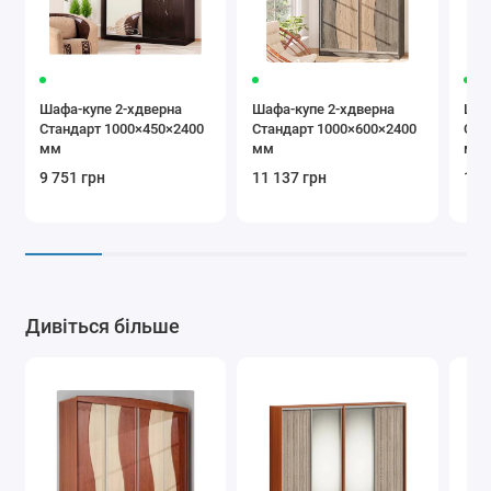
Шафа-купе 2-хдверна
Шафа-купе 2-хдверна
Шаф
Стандарт 1000×450×2400
Стандарт 1000×600×2400
Ста
мм
мм
мм
9 751 грн
11 137 грн
10 
Дивіться більше