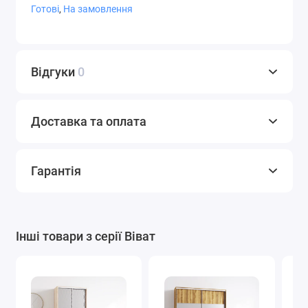
Готові
,
На замовлення
СТ-9,4
СТ-9,5
СТ-9,7
Відгуки
0
Доставка та оплата
СТ-10
Фотодрук
Художнє
матування
Гарантія
Варіанти плівки Oracal
Інші товари з серії Віват
Графіт
Білий
Світло