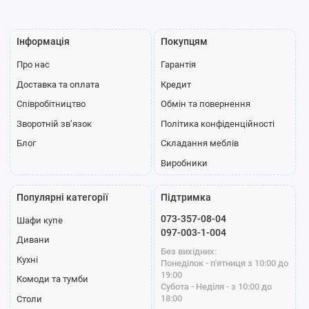
Інформація
Покупцям
Про нас
Гарантія
Полиця для
Доставка та оплата
Кредит
взуття
Співробітництво
Обмін та повернення
Профіль
Зворотній зв’язок
Політика конфіденційності
Блог
Складання меблів
Виробники
Популярні категорії
Підтримка
073-357-08-04
Шафи купе
Стандарт
Модена білий
Модена графіт
097-003-1-004
Дивани
срібло
Без вихідних:
Кухні
Понеділок - п'ятниця з 10:00 до
19:00
Комоди та тумби
Субота - Неділя - з 10:00 до
18:00
Столи