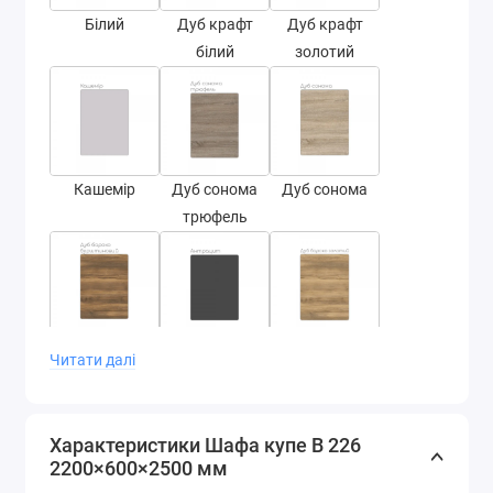
Білий
Дуб крафт
Дуб крафт
білий
золотий
Кашемір
Дуб сонома
Дуб сонома
трюфель
Дуб бароко
Антрацит
Дуб бароко
Читати далі
бурштин
золотий
Характеристики Шафа купе В 226
2200×600×2500 мм