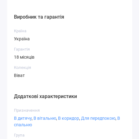
СТ-6,2
СТ-7,1
СТ-7,3
Виробник та гарантія
Країна
Україна
Гарантія
СТ-7,4
СТ-8,1
СТ-8,3
18 місяців
Колекція
Віват
СТ-8,4
СТ-8,5
СТ-8,6
Додаткові характеристики
Призначення
В дитячу
,
В вітальню
,
В коридор
,
Для передпокою
,
В
спальню
СТ-9,1
СТ-9,2
СТ-9,3
Група