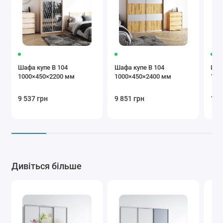
коричневий
Бежевий
Коричневий
Крем
Шафа купе В 104
Шафа купе В 104
Шаф
1000×450×2200 мм
1000×450×2400 мм
100
9 537 грн
9 851 грн
10 
Бургунді
Чорний
Сірий
Додаткова
Дивіться більше
комплектація