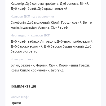
Кашемір, Дуб сонома трюфель, Дуб сонома, Білий,
Дуб крафт білий, Дуб крафт золотий
Кольори ДСП під замовлення
Симфонія, Дуб молочний, Сірий, Горіх лісовий, Венге
магія, Індастріал, Аляска, Сірий графіт
СТ-4,3
СТ-4,4
СТ-4,5
Нестандартні кольори ДСП
Дуб крафт табако, Антрацит, Дуб евок прибережний,
Дуб бароко золотий, Дуб бароко бурштиновий, Дуб
бароко рістретто
СТ-4,6
СТ-5,1
СТ-5,2
Кольори плівки
Білий, Бежевий, Чорний, Сірий, Коричневий, Графіт,
Крем, Світло коричневий, Бургунді
Комплектація
СТ-5,3
СТ-5,4
СТ-6,1
Форма шафи
Пряма