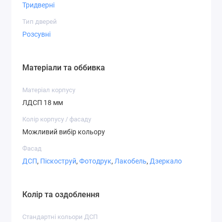
Тридверні
Варіанти фасадів
Тип дверей
Розсувні
Матеріали та оббивка
Дзеркало
ДСП
Матове
Матеріал корпусу
дзеркало
ЛДСП 18 мм
Колір корпусу / фасаду
Можливий вибір кольору
Фасад
СТ-2,1
СТ-2,2
СТ-3,1
ДСП
,
Піскоструй
,
Фотодрук
,
Лакобель
,
Дзеркало
Колір та оздоблення
Стандартні кольори ДСП
СТ-3,7
СТ-4,1
СТ-4,2