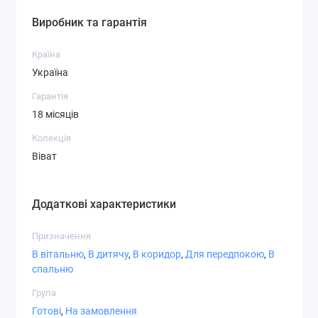
СТ-6,2
СТ-7,1
СТ-7,3
Виробник та гарантія
Країна
Україна
Гарантія
СТ-7,4
СТ-8,1
СТ-8,3
18 місяців
Колекція
Віват
СТ-8,4
СТ-8,5
СТ-8,6
Додаткові характеристики
Призначення
В вітальню
,
В дитячу
,
В коридор
,
Для передпокою
,
В
спальню
СТ-9,1
СТ-9,2
СТ-9,3
Група
Готові
,
На замовлення