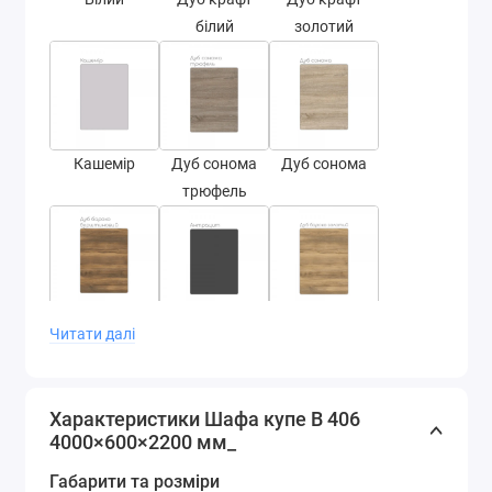
білий
золотий
Кашемір
Дуб сонома
Дуб сонома
трюфель
Дуб бароко
Антрацит
Дуб бароко
Читати далі
бурштин
золотий
Характеристики Шафа купе В 406
4000×600×2200 мм_
Габарити та розміри