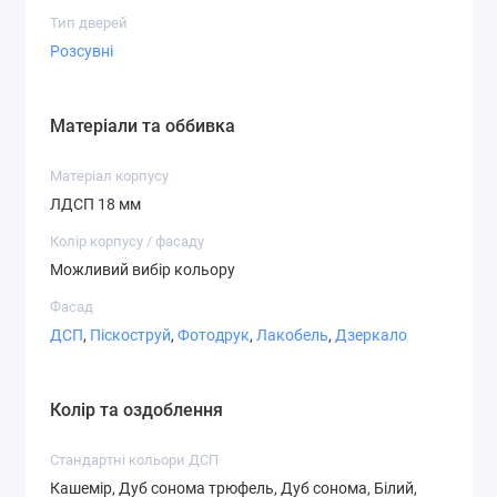
Варіанти фасадів
Тип дверей
Розсувні
Матеріали та оббивка
Дзеркало
ДСП
Матове
Матеріал корпусу
дзеркало
ЛДСП 18 мм
Колір корпусу / фасаду
Можливий вибір кольору
Фасад
СТ-2,1
СТ-2,2
СТ-3,1
ДСП
,
Піскоструй
,
Фотодрук
,
Лакобель
,
Дзеркало
Колір та оздоблення
Стандартні кольори ДСП
СТ-3,7
СТ-4,1
СТ-4,2
Кашемір, Дуб сонома трюфель, Дуб сонома, Білий,