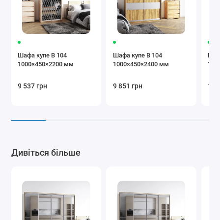
Бежевий
Коричневий
Крем
Шафа купе В 104
Шафа купе В 104
Шаф
1000×450×2200 мм
1000×450×2400 мм
100
9 537 грн
9 851 грн
10 
Бургунді
Чорний
Сірий
Додаткова
Дивіться більше
комплектація