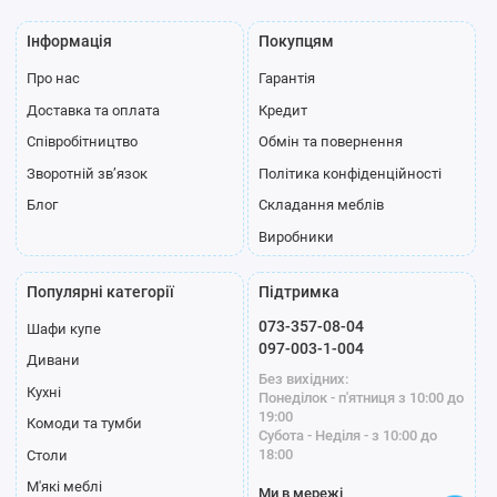
Інформація
Покупцям
Про нас
Гарантія
Полиця для
Доставка та оплата
Кредит
взуття
Співробітництво
Обмін та повернення
Профіль
Зворотній зв’язок
Політика конфіденційності
Блог
Складання меблів
Виробники
Популярні категорії
Підтримка
073-357-08-04
Шафи купе
Стандарт
Модена білий
Модена графіт
097-003-1-004
Дивани
срібло
Без вихідних:
Кухні
Понеділок - п'ятниця з 10:00 до
19:00
Комоди та тумби
Субота - Неділя - з 10:00 до
18:00
Столи
М'які меблі
Ми в мережі