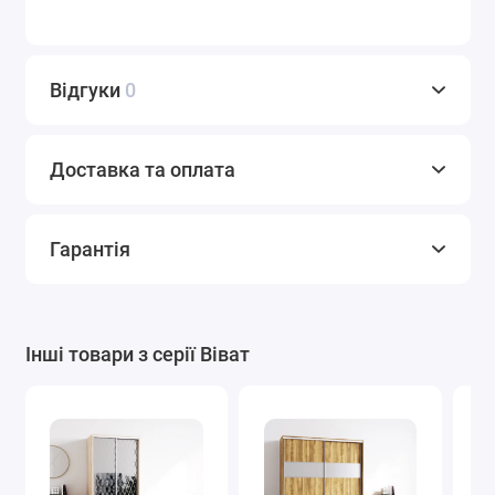
СТ-9,4
СТ-9,5
СТ-9,7
Відгуки
0
Доставка та оплата
СТ-10
Фотодрук
Художнє
матування
Гарантія
Варіанти плівки Oracal
Інші товари з серії Віват
Графіт
Білий
Світло
коричневий