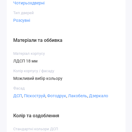
Чотирьохдверні
Варіанти фасадів
Тип дверей
Розсувні
Матеріали та оббивка
Дзеркало
ДСП
Матове
Матеріал корпусу
дзеркало
ЛДСП 18 мм
Колір корпусу / фасаду
Можливий вибір кольору
Фасад
СТ-2,1
СТ-2,2
СТ-3,1
ДСП
,
Піскоструй
,
Фотодрук
,
Лакобель
,
Дзеркало
Колір та оздоблення
Стандартні кольори ДСП
СТ-3,7
СТ-4,1
СТ-4,2