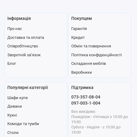
Інформація
Покупцям
Про нас
Гарантія
Полиця для
Доставка та оплата
Кредит
взуття
Співробітництво
Обмін та повернення
Профіль
Зворотній зв’язок
Політика конфіденційності
Блог
Складання меблів
Виробники
Популярні категорії
Підтримка
073-357-08-04
Шафи купе
Стандарт
Модена білий
Модена графіт
097-003-1-004
Дивани
срібло
Без вихідних:
Кухні
Понеділок - п'ятниця з 10:00 до
19:00
Комоди та тумби
Субота - Неділя - з 10:00 до
18:00
Столи