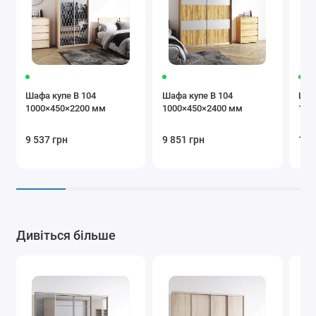
коричневий
Бежевий
Коричневий
Крем
Шафа купе В 104
Шафа купе В 104
Шаф
1000×450×2200 мм
1000×450×2400 мм
100
9 537 грн
9 851 грн
10 
Бургунді
Чорний
Сірий
Додаткова
Дивіться більше
комплектація