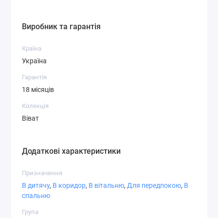
СТ-6,2
СТ-7,1
СТ-7,3
Виробник та гарантія
Країна
Україна
Гарантія
СТ-7,4
СТ-8,1
СТ-8,3
18 місяців
Колекція
Віват
СТ-8,4
СТ-8,5
СТ-8,6
Додаткові характеристики
Призначення
В дитячу
,
В коридор
,
В вітальню
,
Для передпокою
,
В
спальню
СТ-9,1
СТ-9,2
СТ-9,3
Група