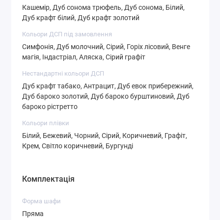
Кашемір, Дуб сонома трюфель, Дуб сонома, Білий,
Дуб крафт білий, Дуб крафт золотий
Кольори ДСП під замовлення
Симфонія, Дуб молочний, Сірий, Горіх лісовий, Венге
магія, Індастріал, Аляска, Сірий графіт
СТ-4,3
СТ-4,4
СТ-4,5
Нестандартні кольори ДСП
Дуб крафт табако, Антрацит, Дуб евок прибережний,
Дуб бароко золотий, Дуб бароко бурштиновий, Дуб
бароко рістретто
СТ-4,6
СТ-5,1
СТ-5,2
Кольори плівки
Білий, Бежевий, Чорний, Сірий, Коричневий, Графіт,
Крем, Світло коричневий, Бургунді
Комплектація
СТ-5,3
СТ-5,4
СТ-6,1
Форма шафи
Пряма