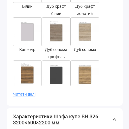
Білий
Дуб крафт
Дуб крафт
білий
золотий
Кашемір
Дуб сонома
Дуб сонома
трюфель
Дуб бароко
Антрацит
Дуб бароко
Читати далі
бурштин
золотий
Характеристики Шафа купе ВН 326
3200×600×2200 мм