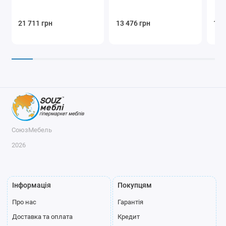
21 711 грн
13 476 грн
17 
СоюзМебель
2026
Інформація
Покупцям
Про нас
Гарантія
Доставка та оплата
Кредит