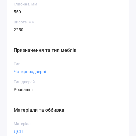
Глибина, мм
550
Висота, мм
2250
Призначення та тип меблів
Тип
Чотирьохдверні
Тип дверей
Розпашні
Матеріали та оббивка
Матеріал
ДСП