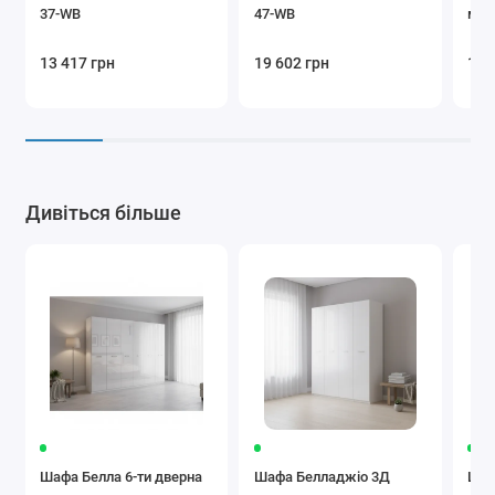
37-WB
47-WB
м B
13 417 грн
19 602 грн
16 
Дивіться більше
Шафа Белла 6-ти дверна
Шафа Белладжіо 3Д
Шаф