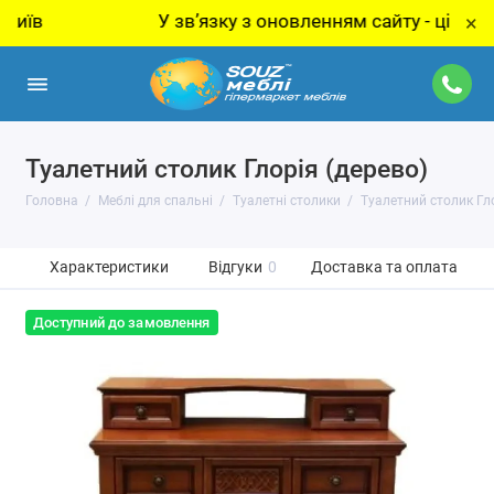
У звʼязку з оновленням сайту - ціну за тов
×
Туалетний столик Глорія (дерево)
Головна
Меблі для спальні
Туалетні столики
Туалетний столик Гло
Характеристики
Відгуки
0
Доставка та оплата
Доступний до замовлення