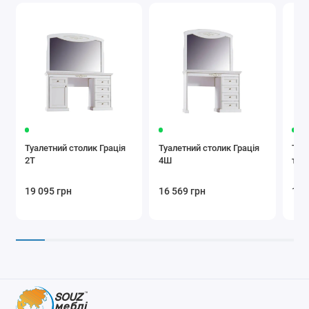
Туалетний столик Грація
Туалетний столик Грація
Туа
2Т
4Ш
тум
19 095 грн
16 569 грн
14 