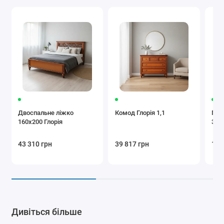
Двоспальне ліжко
Комод Глорія 1,1
При
160x200 Глорія
3Ш
43 310 грн
39 817 грн
19 
Дивіться більше