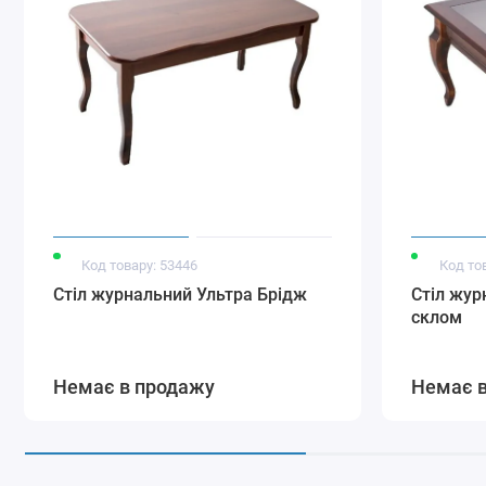
Код товару: 53446
Код то
Стіл журнальний Ультра Брідж
Стіл жур
склом
Немає в продажу
Немає 