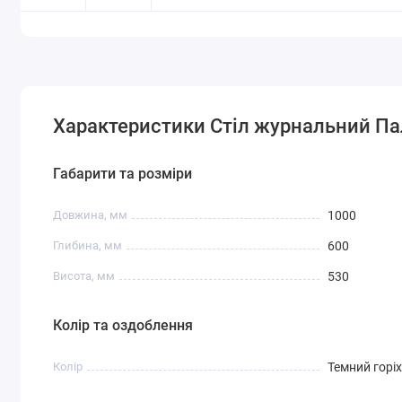
Характеристики Стіл журнальний П
Габарити та розміри
Довжина, мм
1000
Глибина, мм
600
Висота, мм
530
Колір та оздоблення
Колір
Темний горіх