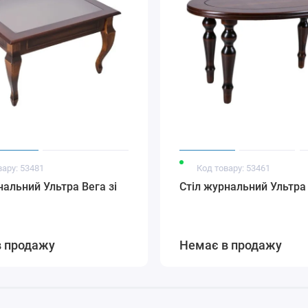
вару: 53481
Код товару: 53461
нальний Ультра Вега зі
Стіл журнальний Ультра
в продажу
Немає в продажу