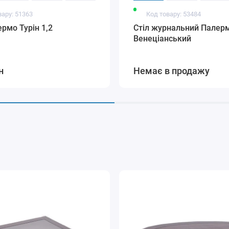
вару: 51363
Код товару: 53484
ермо Турін 1,2
Стіл журнальний Палер
Венеціанський
н
Немає в продажу