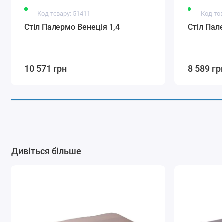
Код товару: 51411
Код то
Стіл Палермо Венеція 1,4
Стіл Пал
10 571 грн
8 589 гр
Дивіться більше