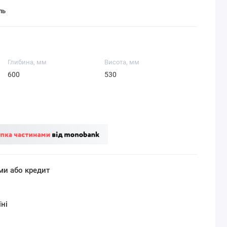
ль
Глибина, мм
Висота, мм
600
530
ми або кредит
ні