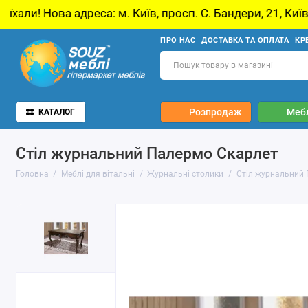
са: м. Київ, просп. С. Бандери, 21, Київ
У з
ПРО НАС
ДОСТАВКА ТА ОПЛАТА
КР
Розпродаж
Мебл
КАТАЛОГ
Стіл журнальний Палермо Скарлет
Головна
Меблі для вітальні
Журнальні столики
Стіл журнальний