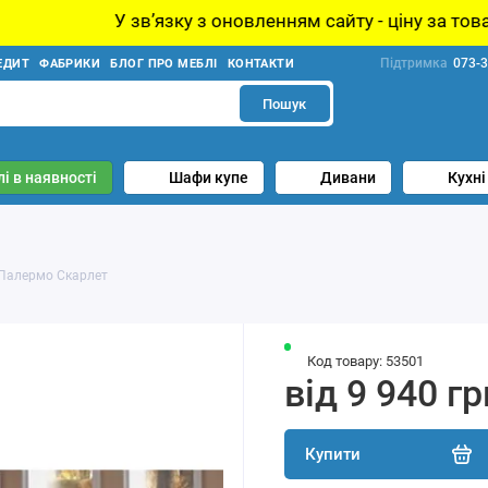
вʼязку з оновленням сайту - ціну за товар уточнюйте у 
Підтримка
073-3
ЕДИТ
ФАБРИКИ
БЛОГ ПРО МЕБЛІ
КОНТАКТИ
Пошук
і в наявності
Шафи купе
Дивани
Кухні
 Палермо Скарлет
Код товару: 53501
від 9 940 гр
Купити