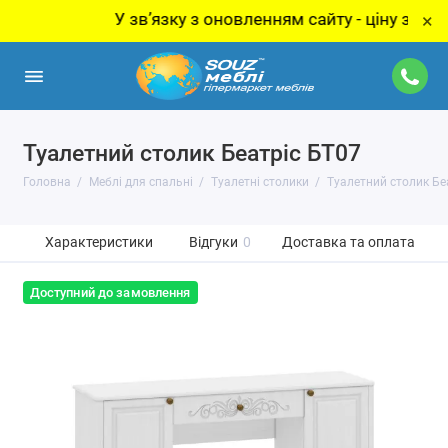
У звʼязку з оновленням сайту - ціну за товар у
×
Туалетний столик Беатріс БТ07
Головна
Меблі для спальні
Туалетні столики
Туалетний столик Бе
Характеристики
Відгуки
0
Доставка та оплата
Доступний до замовлення