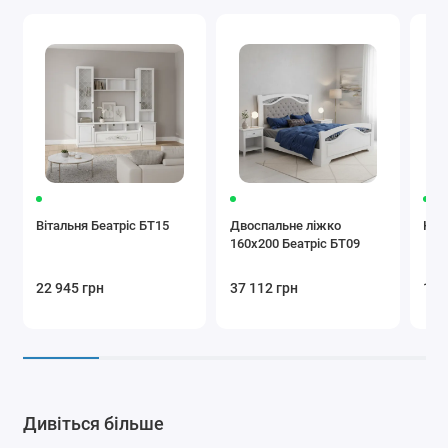
Вітальня Беатріс БТ15
Двоспальне ліжко
Ком
160x200 Беатріс БТ09
22 945 грн
37 112 грн
13 
Дивіться більше