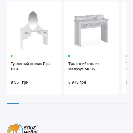
Туалетний столик Ліра
Туалетний столик
Туа
Лі04
Мелроуз МЛ06
СЛ0
8 551 грн
8 913 грн
Нем