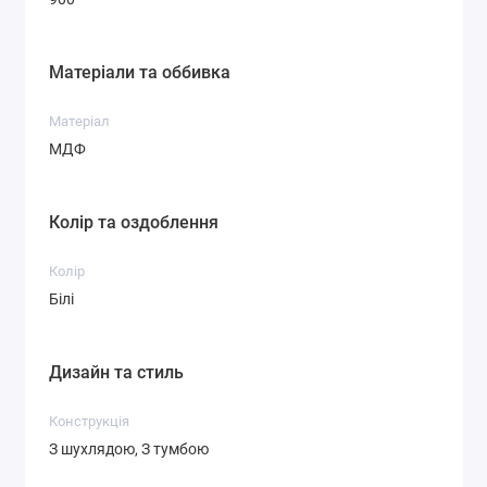
Матеріали та оббивка
Матеріал
МДФ
Колір та оздоблення
Колір
Білі
Дизайн та стиль
Конструкція
З шухлядою, З тумбою