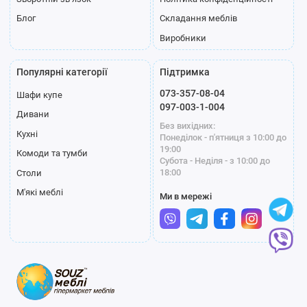
Блог
Складання меблів
Виробники
Популярні категорії
Підтримка
073-357-08-04
Шафи купе
097-003-1-004
Дивани
Без вихідних:
Кухні
Понеділок - п'ятниця з 10:00 до
19:00
Комоди та тумби
Субота - Неділя - з 10:00 до
18:00
Столи
М'які меблі
Ми в мережі