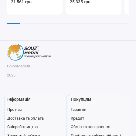
21 561 грн
25 335 грн
26 
СоюзМебель
2026
Інформація
Покупцям
Про нас
Гарантія
Доставка та оплата
Кредит
Співробітництво
Обмін та повернення
Зворотній зв’язок
Політика конфіденційності