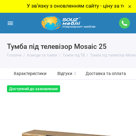
У звʼязку з оновленням сайту - ціну за товар ут
×
Тумба під телевізор Mosaic 25
Головна
Комоди та тумби
Тумби під ТВ
Тумба під телевізор Mosai
Характеристики
Відгуки
0
Доставка та оплата
Доступний до замовлення