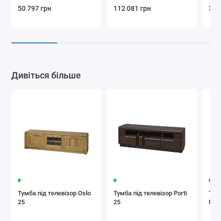
50 797 грн
112 081 грн
39 
Дивіться більше
Тумба під телевізор Oslo
Тумба під телевізор Porti
Тум
25
25
Prat