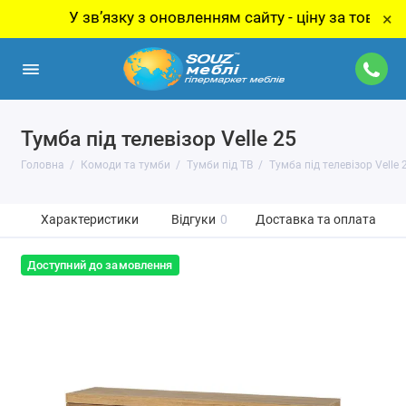
У звʼязку з оновленням сайту - ціну за товар уточн
×
Тумба під телевізор Velle 25
Головна
Комоди та тумби
Тумби під ТВ
Тумба під телевізор Velle 
Характеристики
Відгуки
0
Доставка та оплата
Доступний до замовлення