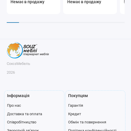
Немає в продажу
Немає в продажу
5 5
СоюзМебель
2026
Інформація
Покупцям
Про нас
Гарантія
Доставка та оплата
Кредит
Співробітництво
Обмін та повернення
Зворотній зв’язок
Політика конфіденційності