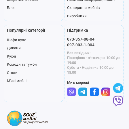
Блог
Складання меблів
Виробники
Популярні категорії
Підтримка
073-357-08-04
Шафи купе
097-003-1-004
Дивани
Без вихідних:
Кухні
Понеділок - п'ятниця з 10:00 до
19:00
Комоди та тумби
Субота - Неділя - з 10:00 до
18:00
Столи
М'які меблі
Ми в мережі