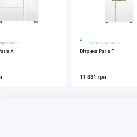
вару: 54690
Код товару: 54711
aris A
Вітрина Paris F
н
11 881 грн