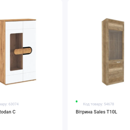
вару: 63074
Код товару: 54678
Rodan C
Вітрина Sales T10L