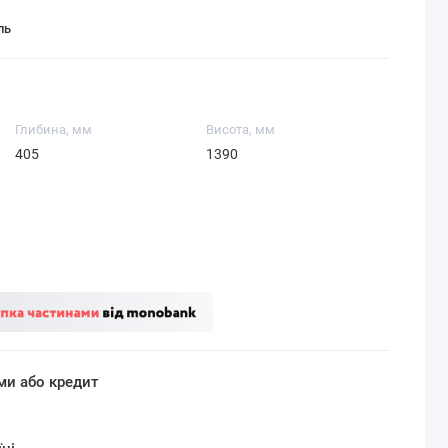
ль
Глибина, мм
Висота, мм
405
1390
ми або кредит