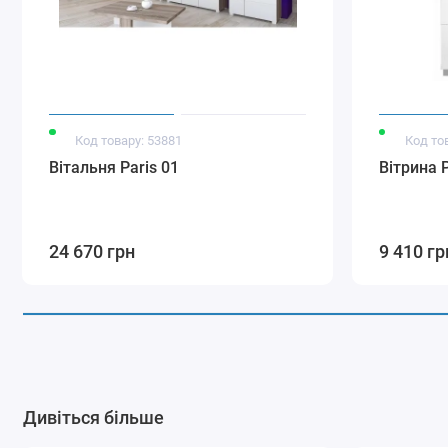
Код товару: 53881
Код то
Вітальня Paris 01
Вітрина P
24 670 грн
9 410 гр
Дивіться більше