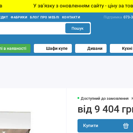
 звʼязку з оновленням сайту - ціну за товар уточнюйте 
Підтримка
073-3
ЕДИТ
ФАБРИКИ
БЛОГ ПРО МЕБЛІ
КОНТАКТИ
Пошук
і в наявності
Шафи купе
Дивани
Кухні
Доступний до замовлення
від 9 404 гр
Купити