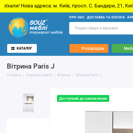
реса: м. Київ, просп. С. Бандери, 21, Київ
У
ПРО НАС
ДОСТАВКА ТА ОПЛАТА
КР
Розпродаж
Мебл
КАТАЛОГ
Вітрина Paris J
Головна
Корпусні меблі
Вітрини
Вітрина Paris J
Доступний до замовлення