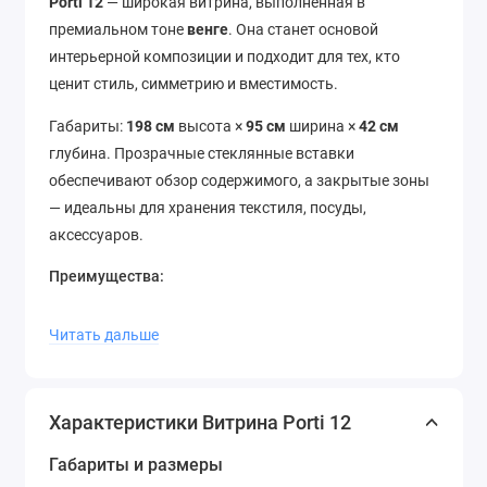
Porti 12
— широкая витрина, выполненная в
премиальном тоне
венге
. Она станет основой
интерьерной композиции и подходит для тех, кто
ценит стиль, симметрию и вместимость.
Габариты:
198 см
высота ×
95 см
ширина ×
42 см
глубина. Прозрачные стеклянные вставки
обеспечивают обзор содержимого, а закрытые зоны
— идеальны для хранения текстиля, посуды,
аксессуаров.
Преимущества:
Двухдверный формат с широким
Читать дальше
функционалом
Темная гамма — строгость, глубина и статус
Идеальна для просторных гостиных и
Характеристики Витрина Porti 12
обеденных зон
Габариты и размеры