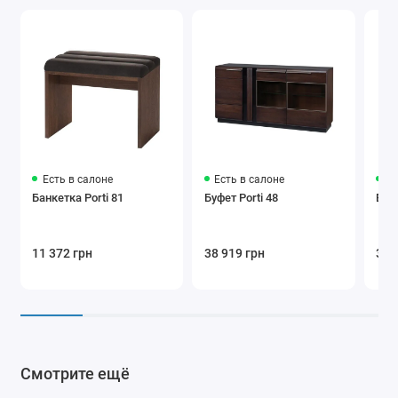
Есть в салоне
Есть в салоне
Ес
Банкетка Porti 81
Буфет Porti 48
Витр
11 372 грн
38 919 грн
32 
Смотрите ещё