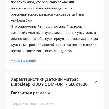
позвоночника, что особенно важно для
профилактики. наполнителя детского
ортопедического матраса используется Пена
Airyfoam 6 см
Это современный гипоаллергенный материал,
который имеет высокую эластичность и упругость и
обеспечивает свободную циркуляцию воздуха внутри
Купить матрас для детской кроватки можно в любое
время в нашем магазине< стандартам
На весь модельный ряд распространяется гарантия
Читать дальше
до 18 месяцев
KIDDY COMFORT Eurosleep – лучшее решение для
рачительных родителей и здоровых детей! Сменный
Характеристики Детский матрас
чехол детского матраса для младенцев KIDDY
Eurosleep KIDDY COMFORT - 600х1200
COMFORT изготовлен из трикотажной ткани, мягкий
Габариты и размеры
и приятный на ощупь
За ним легко ухаживать, а благодаря
Нагрузка на спальное место
непромокаемому наматраснику, идущему в подарок