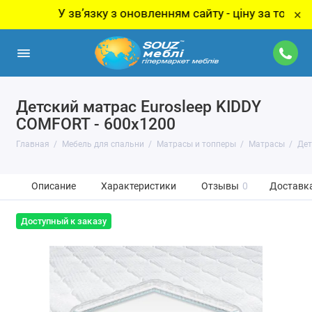
У звʼязку з оновленням сайту - ціну за товар уточн
×
Детский матрас Eurosleep KIDDY
COMFORT - 600х1200
Главная
Мебель для спальни
Матрасы и топперы
Матрасы
Дет
Описание
Характеристики
Отзывы
0
Доставка
Доступный к заказу