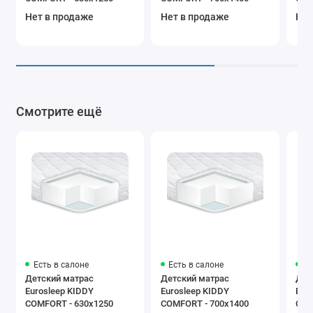
м.к
Нет в продаже
Нет в продаже
Нет
Смотрите ещё
Есть в салоне
Есть в салоне
Ес
Детский матрас
Детский матрас
Дет
Eurosleep KIDDY
Eurosleep KIDDY
Eur
COMFORT - 630х1250
COMFORT - 700х1400
COM