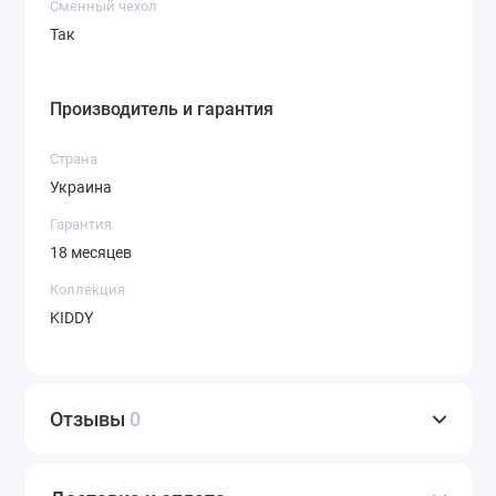
Сменный чехол
безопасность и комфорт. Все модели
Так
сертифицированы и имеют официальную гарантию.
Купите онлайн с доставкой по Украине.
Производитель и гарантия
Страна
Украина
Гарантия
18 месяцев
Коллекция
KIDDY
Отзывы
0