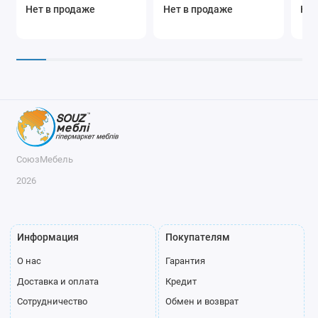
м.к
Нет в продаже
Нет в продаже
Нет
СоюзМебель
2026
Информация
Покупателям
О нас
Гарантия
Доставка и оплата
Кредит
Сотрудничество
Обмен и возврат