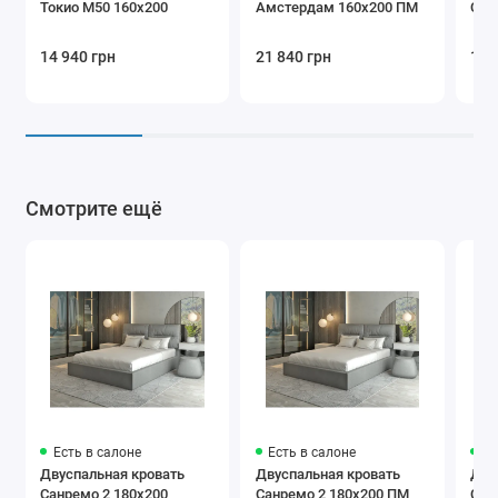
Токио М50 160х200
Амстердам 160х200 ПМ
Сан
14 940 грн
21 840 грн
14 
Смотрите ещё
Есть в салоне
Есть в салоне
Ес
Двуспальная кровать
Двуспальная кровать
Дву
Санремо 2 180х200
Санремо 2 180х200 ПМ
Сан