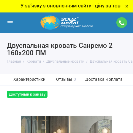
У звʼязку з оновленням сайту - ціну за товар уточнюйт
×
Двуспальная кровать Санремо 2
160х200 ПМ
Главная
Кровати
Двуспальные кровати
Двуспальная кровать Са
Характеристики
Отзывы
0
Доставка и оплата
Доступный к заказу