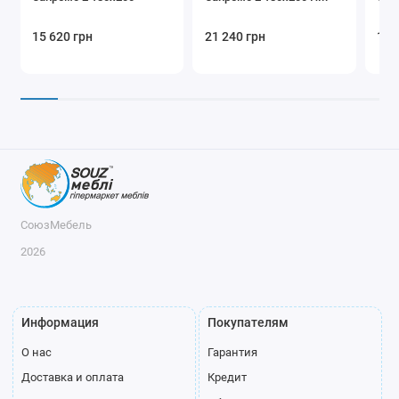
15 620 грн
21 240 грн
13 
СоюзМебель
2026
Информация
Покупателям
О нас
Гарантия
Доставка и оплата
Кредит