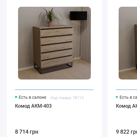
Есть в салоне
Есть в с
Код товара: 78113
Комод АКМ-403
Комод А
8 714 грн
9 822 гр