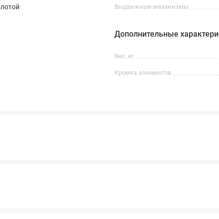
олотой
Выдвижные механизмы
Дополнительные характери
Вес, кг
Кромка элементов