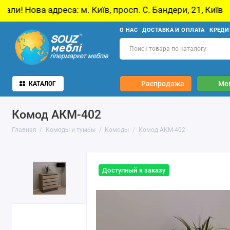
 Київ, просп. С. Бандери, 21, Київ
У звʼязку
О НАС
ДОСТАВКА И ОПЛАТА
КРЕДИ
Распродажа
Ме
КАТАЛОГ
Комод АКМ-402
Главная
Комоды и тумбы
Комоды
Комод АКМ-402
Доступный к заказу