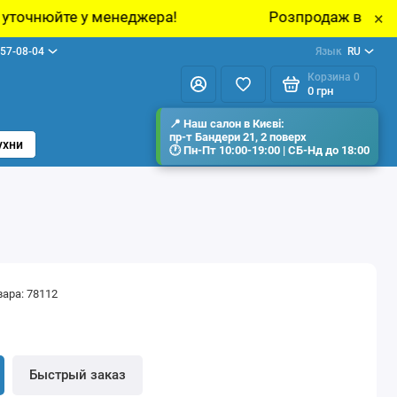
ера!
Розпродаж виставкових зразків меблів
×
57-08-04
Язык
RU
Корзина
0
0 грн
ухни
вара: 78112
н
Быстрый заказ