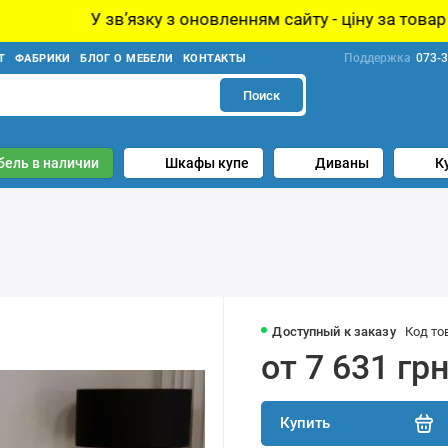
 з оновленням сайту - ціну за товар уточнюйте у менедж
Поддержка
073-3
Т
ФАБРИКИ
БЛОГ О МЕБЕЛИ
КОНТАКТЫ
Поиск
бель в наличии
Шкафы купе
Диваны
К
Доступный к заказу
Код то
от 7 631 гр
Купить