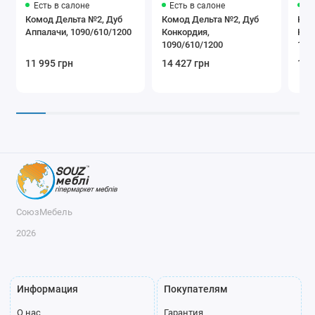
Есть в салоне
Есть в салоне
Ес
Комод Дельта №2, Дуб
Комод Дельта №2, Дуб
Ком
Аппалачи, 1090/610/1200
Конкордия,
Кра
1090/610/1200
109
11 995 грн
14 427 грн
11 
СоюзМебель
2026
Информация
Покупателям
О нас
Гарантия