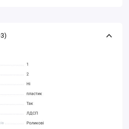
03)
1
2
Ні
пластик
Так
ЛДСП
ів
Роликові