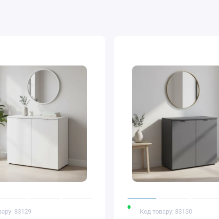
вару: 83129
Код товару: 83130