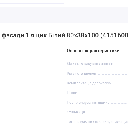
2 фасади 1 ящик Білий 80х38х100 (415160
Основні характеристики
Кількість висувних ящиків
Кількість дверей
Комплектація дзеркалом
Ніжки
Повне висування ящика
Стільниця
Тип напрямних для висувних ящик