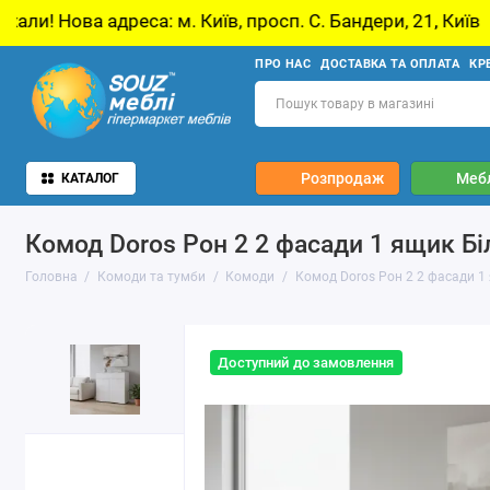
 м. Київ, просп. С. Бандери, 21, Київ
У звʼ
ПРО НАС
ДОСТАВКА ТА ОПЛАТА
КР
Розпродаж
Мебл
КАТАЛОГ
Комод Doros Рон 2 2 фасади 1 ящик Бі
Головна
Комоди та тумби
Комоди
Комод Doros Рон 2 2 фасади 1
Доступний до замовлення