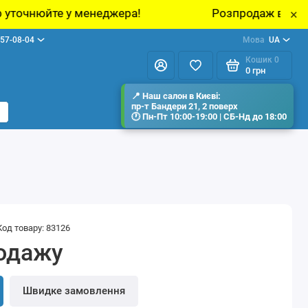
неджера!
Розпродаж виставкових зразків меб
×
57-08-04
Мова
UA
Кошик
0
0 грн
Код товару: 83126
одажу
Швидке замовлення