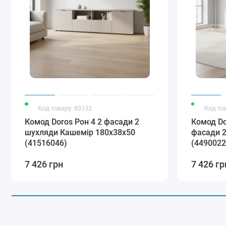
Код товару: 83132
Код то
Комод Doros Рон 4 2 фасади 2
Комод Do
шухляди Кашемір 180х38х50
фасади 2
(41516046)
(4490022
7 426 грн
7 426 гр