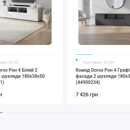
вару: 83133
Код товару: 83134
ros Рон 4 Білий 2
Комод Doros Рон 4 Графі
 шухляди 180х38х50
фасади 2 шухляди 180х
1)
(44900234)
н
7 426 грн