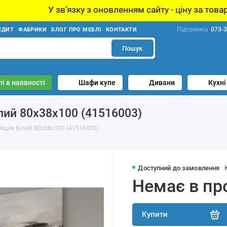
язку з оновленням сайту - ціну за товар уточнюйте у ме
Підтримка
073-3
ЕДИТ
ФАБРИКИ
БЛОГ ПРО МЕБЛІ
КОНТАКТИ
Пошук
і в наявності
Шафи купе
Дивани
Кухні
лий 80х38х100 (41516003)
 ящик Білий 80х38х100 (41516003)
Доступний до замовлення
Немає в пр
Купити