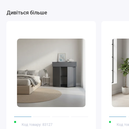
Дивіться більше
Код товару: 83127
Код то