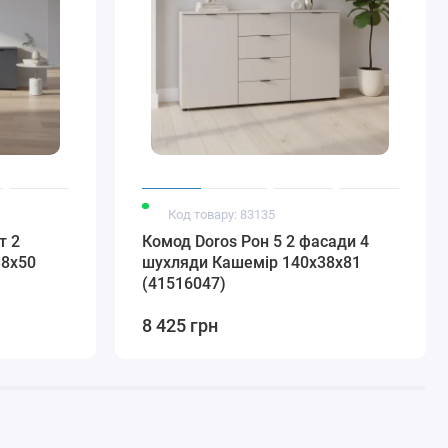
Код товару: 83135
т 2
Комод Doros Рон 5 2 фасади 4
38х50
шухляди Кашемір 140х38х81
(41516047)
8 425 грн