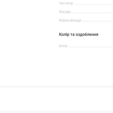
Тип опор
Фасади
Форма фасаду
Колір та оздоблення
Колір