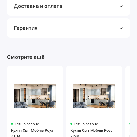
Доставка и оплата
Гарантия
Смотрите ещё
Есть в салоне
Есть в салоне
Ес
Кухня Світ Меблів Роуз
Кухня Світ Меблів Роуз
Кух
2,0 м
2,6 м
мод