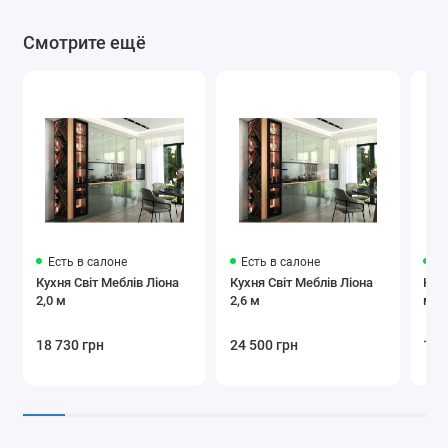
Смотрите ещё
Есть в салоне
Есть в салоне
Ес
Кухня Світ Меблів Ліона
Кухня Світ Меблів Ліона
Кух
2,0 м
2,6 м
мод
18 730 грн
24 500 грн
17 