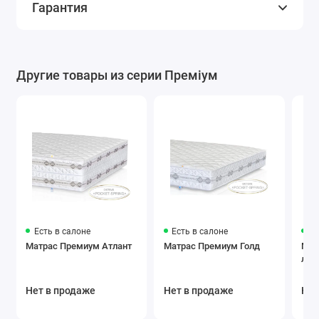
Гарантия
Другие товары из серии Преміум
Есть в салоне
Есть в салоне
Ес
Матрас Премиум Атлант
Матрас Премиум Голд
Мат
лай
Нет в продаже
Нет в продаже
Нет