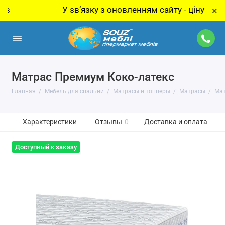
У звʼязку з оновленням сайту - ціну за товар 
×
Матрас Премиум Коко-латекс
Главная
Мебель для спальни
Матрасы и топперы
Матрасы
Мат
Характеристики
Отзывы
0
Доставка и оплата
Доступный к заказу