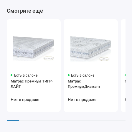
Смотрите ещё
Есть в салоне
Есть в салоне
Ес
Матрас Премиум ТИГР-
Матрас
Мат
ЛАЙТ
ПремиумДиамант
Нет в продаже
Нет в продаже
Нет