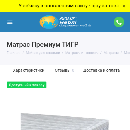
У звʼязку з оновленням сайту - ціну за товар уточнюй
×
Матрас Премиум ТИГР
Главная
Мебель для спальни
Матрасы и топперы
Матрасы
Мат
Характеристики
Отзывы
0
Доставка и оплата
Доступный к заказу