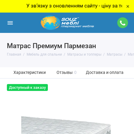
У звʼязку з оновленням сайту - ціну за товар уточ
×
Матрас Премиум Пармезан
Главная
Мебель для спальни
Матрасы и топперы
Матрасы
Мат
Характеристики
Отзывы
0
Доставка и оплата
Доступный к заказу