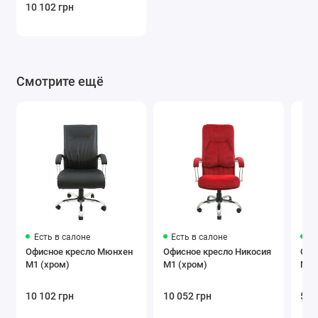
10 102 грн
Смотрите ещё
Есть в салоне
Есть в салоне
Ес
Офисное кресло Мюнхен
Офисное кресло Никосия
Офи
M1 (хром)
M1 (хром)
M1 
10 102 грн
10 052 грн
5 3