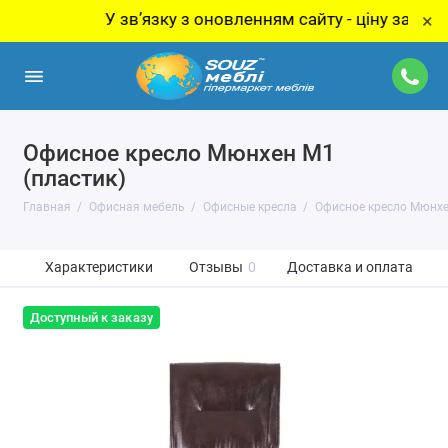
У звʼязку з оновленням сайту - ціну за товар ут
×
Офисное кресло Мюнхен M1
(пластик)
Главная
Офисная мебель
Офисные кресла
Офисное кресло Мюнхе
Характеристики
Отзывы
0
Доставка и оплата
Доступный к заказу