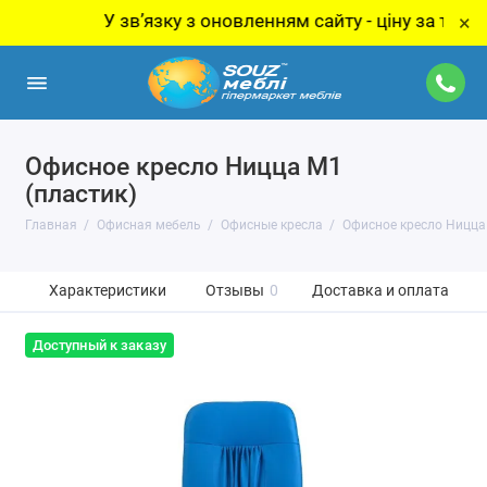
У звʼязку з оновленням сайту - ціну за товар уто
×
Офисное кресло Ницца M1
(пластик)
Главная
Офисная мебель
Офисные кресла
Офисное кресло Ницца 
Характеристики
Отзывы
0
Доставка и оплата
Доступный к заказу