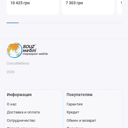
10 425 грн
7 303 грн
9 8
СоюзМебель
2026
Информация
Покупателям
О нас
Гарантия
Доставка и оплата
Кредит
Сотрудничество
Обмен и возврат