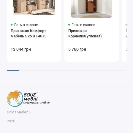
Есть в салоне
Есть в салоне
Ес
Прихожая Комфорт
Прихожая
При
мебель Эко ВТ-4075
Корнелия(угловая)
Авр
13 044 грн
5 760 грн
7 8
СоюзМебель
2026