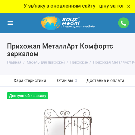
У звʼязку з оновленням сайту - ціну за товар уточ
×
Прихожая МеталлАрт Комфортс
зеркалом
Главная
Мебель для прихожей
Прихожие
Прихожая МеталлАрт К
Характеристики
Отзывы
0
Доставка и оплата
Доступный к заказу