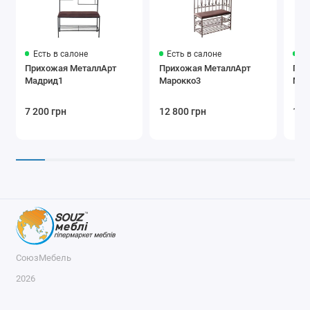
Есть в салоне
Есть в салоне
Ес
Прихожая МеталлАрт
Прихожая МеталлАрт
При
Мадрид1
Марокко3
Мар
7 200 грн
12 800 грн
10 
СоюзМебель
2026