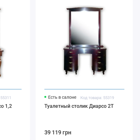
Есть в салоне
 55311
Код товара: 55319
о 1,2
Туалетный столик Диарсо 2Т
39 119 грн