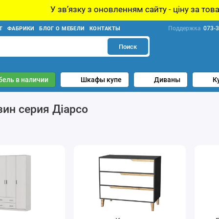
у з оновленням сайту - ціну за товар уточнюйте у мене
Поддержка
073-3
Т
ФАБРИКИ
БЛОГ О МЕБЕЛИ
КОНТАКТЫ
Поиск
бель в наличии
Шкафы купе
Диваны
К
ин cерия Діарсо