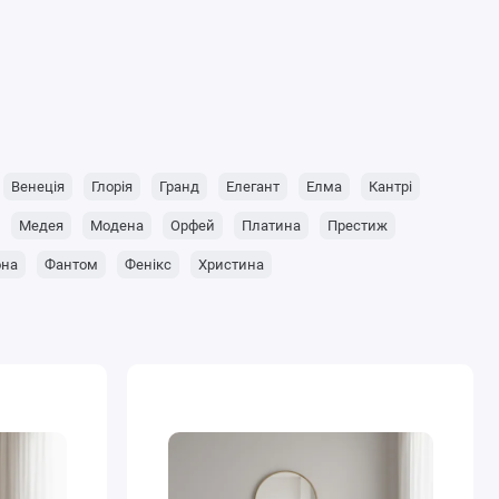
Венеція
Глорія
Гранд
Елегант
Елма
Кантрі
Медея
Модена
Орфей
Платина
Престиж
она
Фантом
Фенікс
Христина