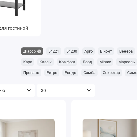
для гостиной
Діарсо
54221
54230
Арго
Віконт
Венера
Каро
Класік
Комфорт
Лорд
Міраж
Марсель
Прованс
Ретро
Рондо
Самба
Секретар
Сим