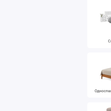
С
Односпа