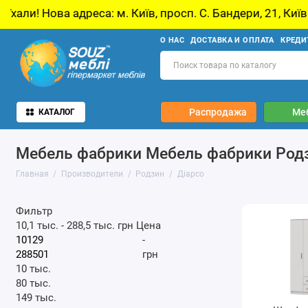
. Київ, просп. С. Бандери, 21, Київ
У звʼязк
О НАС
ДОСТАВКА И ОПЛАТА
КРЕДИ
Распродажа
Ме
КАТАЛОГ
Мебель фабрики Мебель фабрики Родз
Главная
Производители
Родзин
Діарсо
Фильтр
10,1 тыс.
-
288,5 тыс.
грн
Цена
-
грн
10 тыс.
80 тыс.
149 тыс.