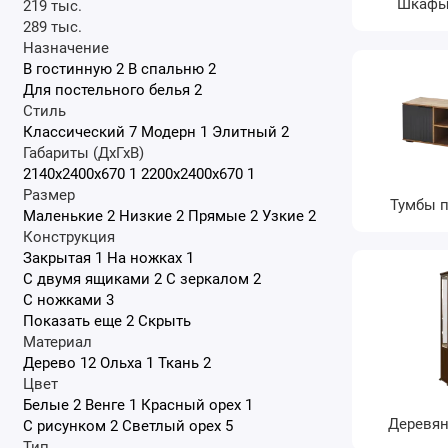
Шкафы
219 тыс.
289 тыс.
Назначение
В гостинную
2
В спальню
2
Для постельного белья
2
Стиль
Классический
7
Модерн
1
Элитный
2
Габариты (ДхГхВ)
2140x2400x670
1
2200x2400x670
1
Размер
Тумбы п
Маленькие
2
Низкие
2
Прямые
2
Узкие
2
Конструкция
Закрытая
1
На ножках
1
С двумя ящиками
2
С зеркалом
2
С ножками
3
Показать еще 2
Скрыть
Материал
Дерево
12
Ольха
1
Ткань
2
Цвет
Белые
2
Венге
1
Красный орех
1
Деревя
С рисунком
2
Светлый орех
5
Тип