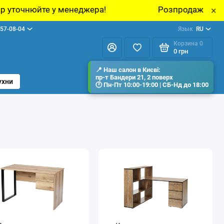
джера!
Розпродаж виставкових зразків меблі
×
57-08-04
Язык
RU
Корзина
0
0 грн
ухни