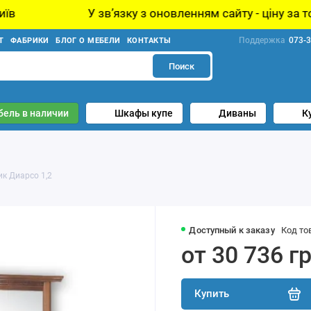
У звʼязку з оновленням сайту - ціну за товар уточнюйте
Поддержка
073-3
Т
ФАБРИКИ
БЛОГ О МЕБЕЛИ
КОНТАКТЫ
Поиск
бель в наличии
Шкафы купе
Диваны
К
к Диарсо 1,2
Доступный к заказу
Код то
от 30 736 г
Купить