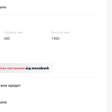
дель
Глубина, мм
Высота, мм
380
1900
 или кредит
аине