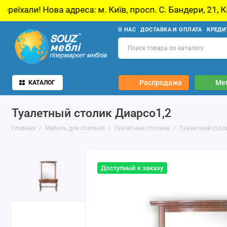
дреса: м. Київ, просп. С. Бандери, 21, Київ
О НАС
ДОСТАВКА И ОПЛАТА
КРЕДИ
Распродажа
Ме
КАТАЛОГ
Туалетный столик Диарсо1,2
Главная
Мебель для спальни
Туалетные столики
Туалетный столи
Доступный к заказу