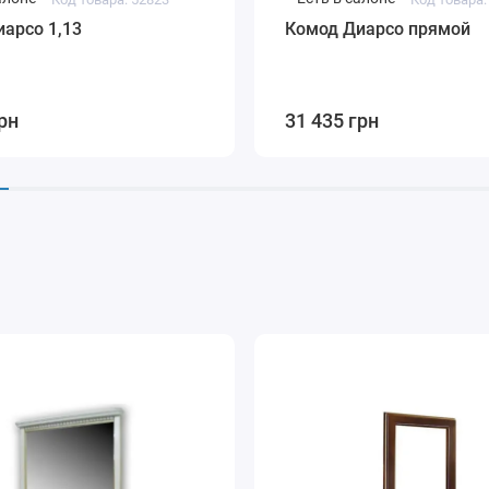
арсо 1,13
Комод Диарсо прямой
рн
31 435 грн