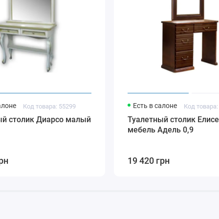
алоне
Есть в салоне
Код товара: 55299
Код товара:
ый столик Диарсо малый
Туалетный столик Елис
мебель Адель 0,9
рн
19 420 грн