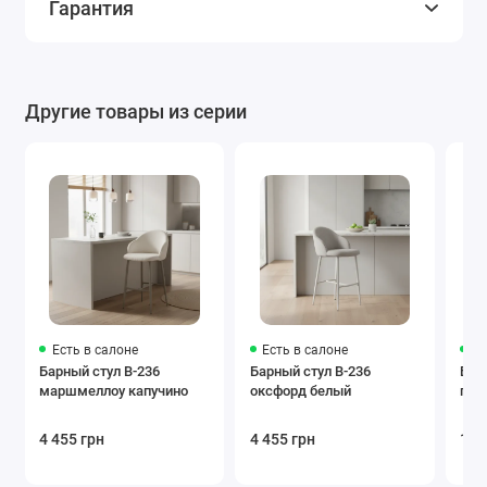
Гарантия
Другие товары из серии
Есть в салоне
Есть в салоне
Ес
Барный стул B-236
Барный стул B-236
Буф
маршмеллоу капучино
оксфорд белый
гол
4 455 грн
4 455 грн
18 