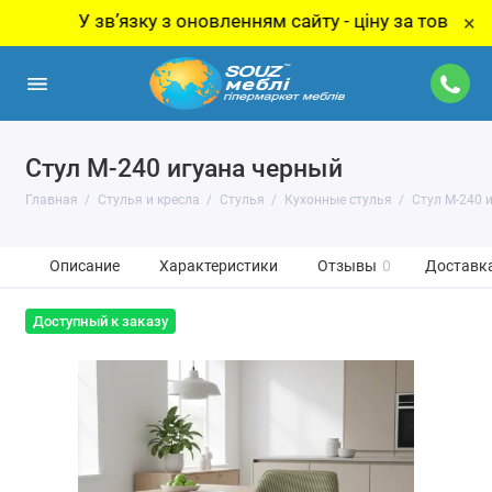
У звʼязку з оновленням сайту - ціну за товар уточнюй
×
Стул M-240 игуана черный
Главная
Стулья и кресла
Стулья
Кухонные стулья
Стул M-240 
Описание
Характеристики
Отзывы
0
Доставка
Доступный к заказу