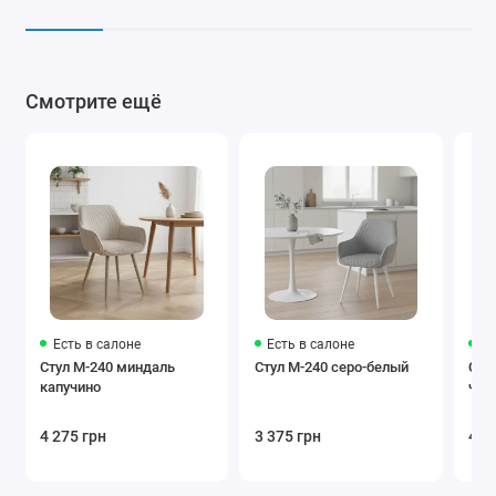
Смотрите ещё
Есть в салоне
Есть в салоне
Ес
Стул M-240 миндаль
Стул M-240 серо-белый
Сту
капучино
чер
4 275 грн
3 375 грн
4 2