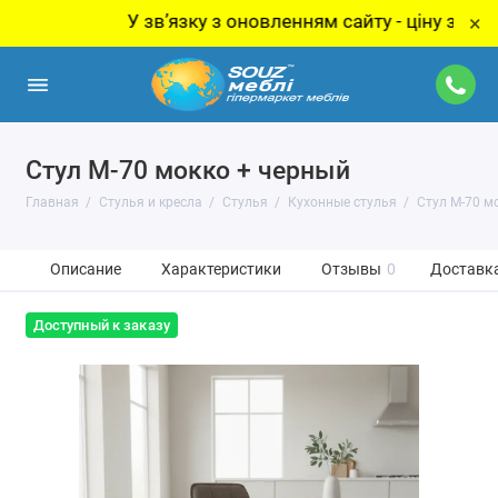
У звʼязку з оновленням сайту - ціну за товар у
×
Стул M-70 мокко + черный
Главная
Стулья и кресла
Стулья
Кухонные стулья
Стул M-70 м
Описание
Характеристики
Отзывы
0
Доставка
Доступный к заказу