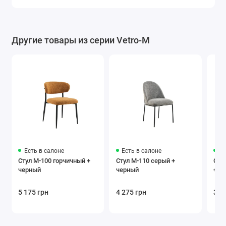
Другие товары из серии Vetro-M
Есть в салоне
Есть в салоне
Ес
Стул M-100 горчичный +
Стул M-110 серый +
Сту
черный
черный
+ ч
5 175 грн
4 275 грн
3 3