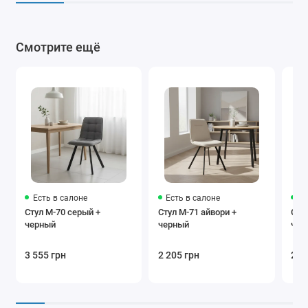
Смотрите ещё
Есть в салоне
Есть в салоне
Ес
Стул M-70 серый +
Стул M-71 айвори +
Сту
черный
черный
чер
3 555 грн
2 205 грн
2 2