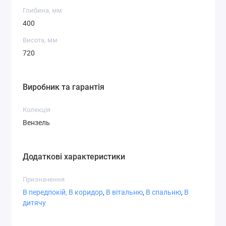
Глибина, мм
Збільшена висота — зручно сідати та вставати
400
Підходить для різних стилістик інтер'єру
Стійкий металевий каркас
Висота, мм
720
Виробник та гарантія
Колекція
Вензель
Додаткові характеристики
Призначення
В передпокій,
В коридор
,
В вітальню
,
В спальню
,
В
дитячу