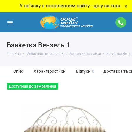
У звʼязку з оновленням сайту - ціну за товар уточню
×
Банкетка Вензель 1
Головна
Меблі для передпокою
Банкетки та лавки
Банкетка Вензе
Опис
Характеристики
Відгуки
0
Доставка та о
Доступний до замовлення