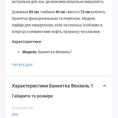
актуальна для зон, де важлива візуальна виразність.
Довжина
85 см
, глибина
40 см
і висота
72 см
роблять
банкетку функціональною та помітною. Модель
підійде для передпокою, холу чи спальні, особливо в
інтер'єрі з елементами лофта, провансу чи класики.
Характеристики:
Модель:
Банкетка Вензель1
Виробник:
МеталАрт
Читати далі
Довжина:
850 мм
Глибина:
400 мм
Висота:
720 мм
Рекомендовані зони використання:
Характеристики Банкетка Вензель 1
передпокій, коридор, вітальня, спальня, дитяча
Габарити та розміри
Переваги:
Довжина, мм
Яскравий дизайнерський акцент завдяки
850
вензелям