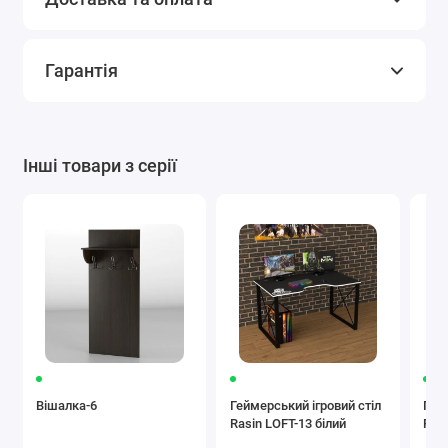
Гарантія
Інші товари з серії
Вішалка-6
Геймерський ігровий стіл
Гей
Rasin LOFT-13 білий
Ras