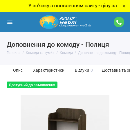
У звʼязку з оновленням сайту - ціну за товар ут
×
Доповнення до комоду - Полиця
Головна
Комоди та тумби
Комоди
Доповнення до комоду - Поли
Опис
Характеристики
Відгуки
0
Доставка та о
Доступний до замовлення