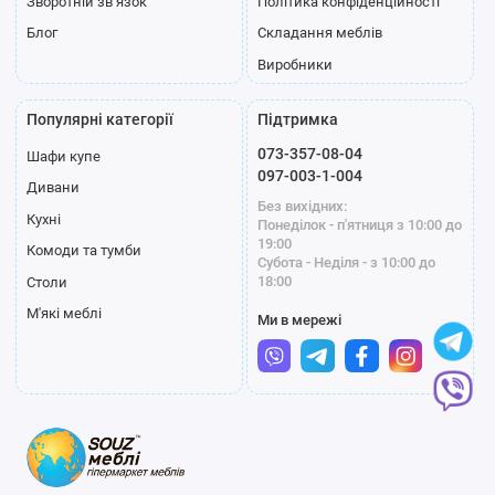
Зворотній зв’язок
Політика конфіденційності
Блог
Складання меблів
Виробники
Популярні категорії
Підтримка
073-357-08-04
Шафи купе
097-003-1-004
Дивани
Без вихідних:
Кухні
Понеділок - п'ятниця з 10:00 до
19:00
Комоди та тумби
Субота - Неділя - з 10:00 до
18:00
Столи
М'які меблі
Ми в мережі