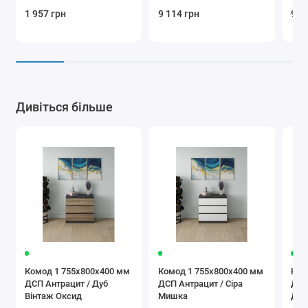
1 957 грн
9 114 грн
9 1
Дивіться більше
Комод 1 755х800х400 мм
Комод 1 755х800х400 мм
Ком
ДСП Антрацит / Дуб
ДСП Антрацит / Сіра
ДСП
Вінтаж Оксид
Мишка
Дуб