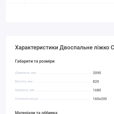
Характеристики Двоспальне ліжко 
Габарити та розміри
Довжина, мм
2090
Висота, мм
820
Ширина, мм
1680
Спальне місце
160х200
Матеріали та оббивка