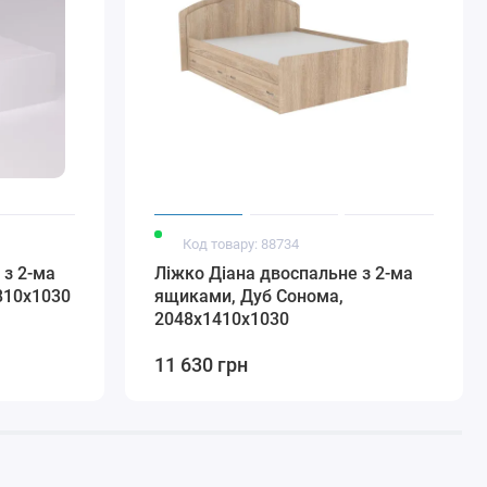
Код товару: 88734
 з 2-ма
Ліжко Діана двоспальне з 2-ма
810х1030
ящиками, Дуб Сонома,
2048х1410х1030
11 630 грн