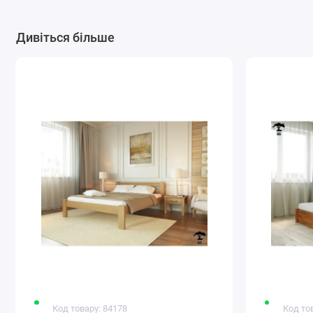
Дивіться більше
Код товару: 84178
Код то