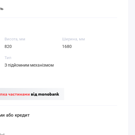
ль
Висота, мм
Ширина, мм
820
1680
Тип
З підйомним механізмом
ми або кредит