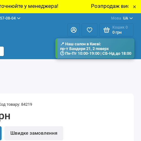
а!
Розпродаж виставкових зразків меблів у
×
57-08-04
Мова
UA
Кошик
0
0 грн
Код товару: 84219
грн
Швидке замовлення