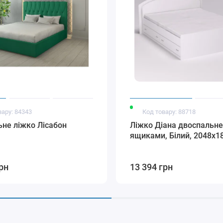
вару: 84343
Код товару: 88718
не ліжко Лісабон
Ліжко Діана двоспальне
ящиками, Білий, 2048х1
рн
13 394 грн