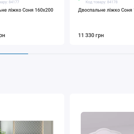
вару: 84177
Код товару: 84178
не ліжко Соня 160х200
Двоспальне ліжко Соня 
рн
11 330 грн