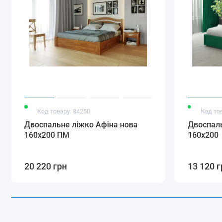
Код товару: 84250
Код то
Двоспальне ліжко Афіна нова
Двоспаль
160х200 ПМ
160х200
20 220 грн
13 120 г