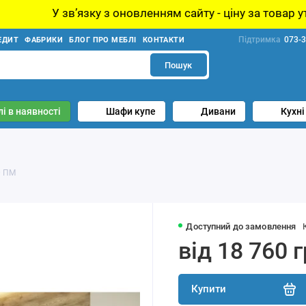
 оновленням сайту - ціну за товар уточнюйте у менеджер
Підтримка
073-3
ЕДИТ
ФАБРИКИ
БЛОГ ПРО МЕБЛІ
КОНТАКТИ
Пошук
і в наявності
Шафи купе
Дивани
Кухні
0 ПМ
Доступний до замовлення
від 18 760 
Купити