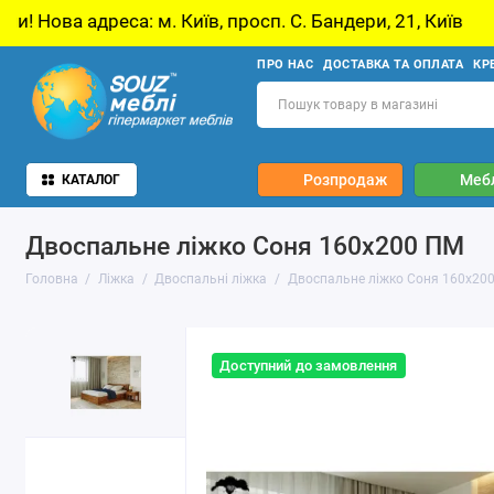
иїв, просп. С. Бандери, 21, Київ
У звʼязку з
ПРО НАС
ДОСТАВКА ТА ОПЛАТА
КР
Розпродаж
Мебл
КАТАЛОГ
Двоспальне ліжко Соня 160х200 ПМ
Головна
Ліжка
Двоспальні ліжка
Двоспальне ліжко Соня 160х20
Доступний до замовлення