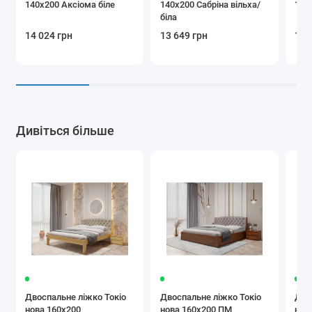
140x200 Аксіома біле
140x200 Сабріна вільха/
140
біла
14 024 грн
13 649 грн
18 
Дивіться більше
Двоспальне ліжко Токіо
Двоспальне ліжко Токіо
Дво
нова 160х200
нова 160х200 ПМ
нов