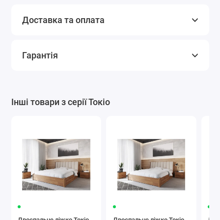
Доставка та оплата
Гарантія
Інші товари з серії Токіо
Двоспальне ліжко Токіо
Двоспальне ліжко Токіо
Дво