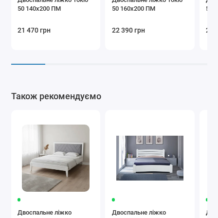
50 140х200 ПМ
50 160х200 ПМ
50 
21 470 грн
22 390 грн
23 
Також рекомендуємо
Двоспальне ліжко
Двоспальне ліжко
Дво