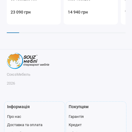
23 090 грн
14 940 грн
15 
СоюзМебель
2026
Інформація
Покупцям
Про нас
Гарантія
Доставка та оплата
Кредит