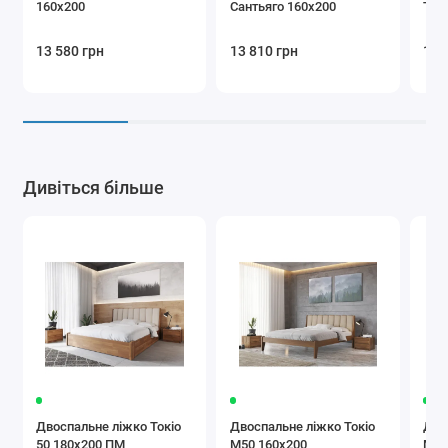
160х200
Сантьяго 160х200
Тос
13 580 грн
13 810 грн
15 
Дивіться більше
Двоспальне ліжко Токіо
Двоспальне ліжко Токіо
Дво
50 180х200 ПМ
М50 160х200
М50