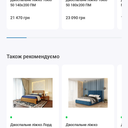
50 140х200 ПМ
50 180х200 ПМ
М50
21 470 грн
23 090 грн
14 
Також рекомендуємо
Двоспальне ліжко Лорд
Двоспальне ліжко
Дво