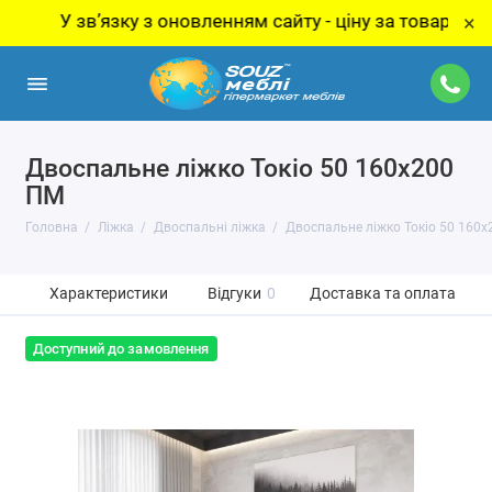
 звʼязку з оновленням сайту - ціну за товар уточнюйте
×
Двоспальне ліжко Токіо 50 160х200
ПМ
Головна
Ліжка
Двоспальні ліжка
Двоспальне ліжко Токіо 50 160
Характеристики
Відгуки
0
Доставка та оплата
Доступний до замовлення