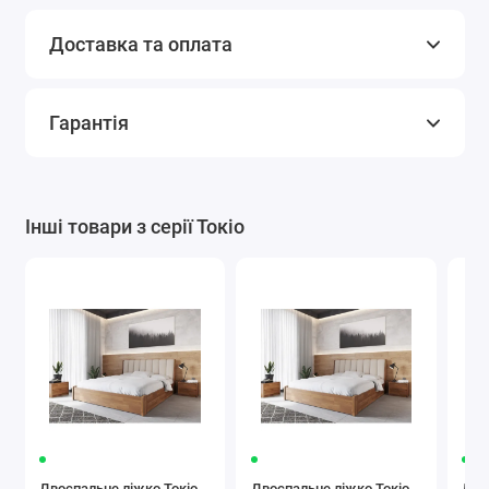
Доставка та оплата
Гарантія
Інші товари з серії Токіо
Двоспальне ліжко Токіо
Двоспальне ліжко Токіо
Дво