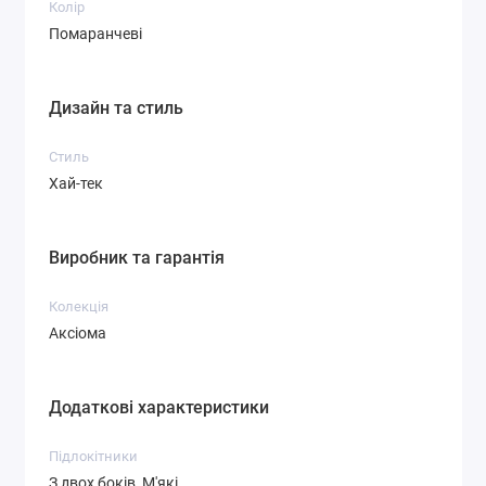
Колір
Помаранчеві
Дизайн та стиль
Стиль
Хай-тек
Виробник та гарантія
Колекція
Аксіома
Додаткові характеристики
Підлокітники
З двох боків, М'які