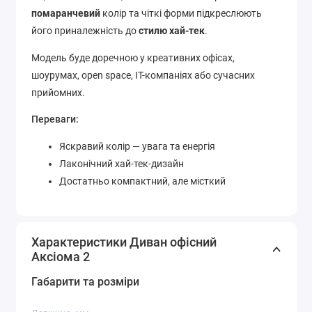
помаранчевий
колір та чіткі форми підкреслюють
його приналежність до
стилю хай-тек
.
Модель буде доречною у креативних офісах,
шоурумах, open space, IT-компаніях або сучасних
прийомних.
Переваги:
Яскравий колір — увага та енергія
Лаконічний хай-тек-дизайн
Достатньо компактний, але місткий
Характеристики Диван офісний
Аксіома 2
Габарити та розміри