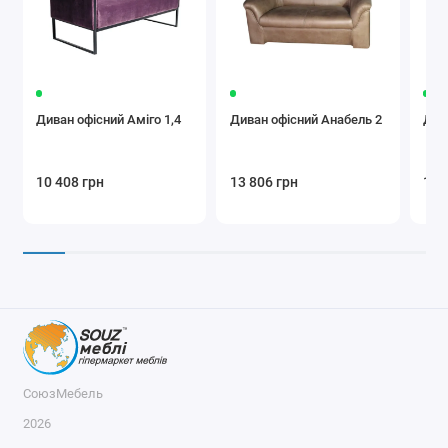
Диван офісний Аміго 1,4
Диван офісний Анабель 2
Див
10 408 грн
13 806 грн
17 
СоюзМебель
2026