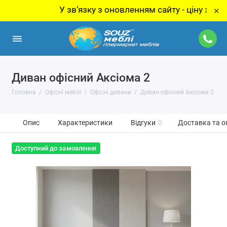
У звʼязку з оновленням сайту - ціну за товар у
×
Диван офісний Аксіома 2
Головна
Офісні меблі
Офісні дивани
Диван офісний Аксіома 2
Опис
Характеристики
Відгуки
0
Доставка та о
Доступний до замовлення