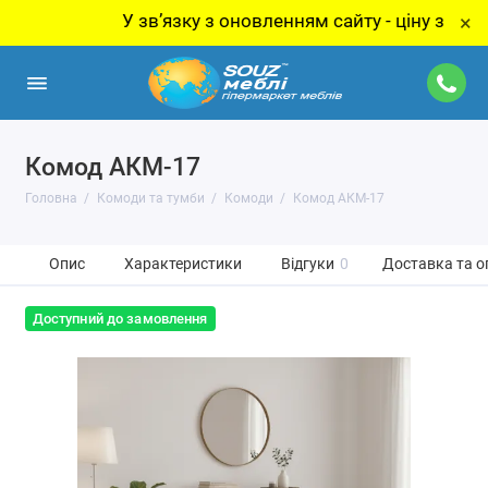
У звʼязку з оновленням сайту - ціну за товар ут
×
Комод АКМ-17
Головна
Комоди та тумби
Комоди
Комод АКМ-17
Опис
Характеристики
Відгуки
0
Доставка та о
Доступний до замовлення