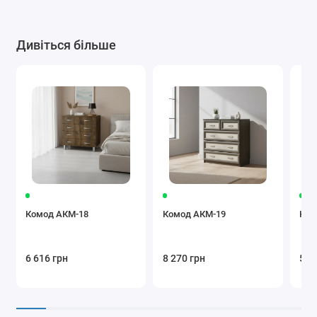
Дивіться більше
Комод АКМ-18
Комод АКМ-19
Ком
6 616 грн
8 270 грн
5 4