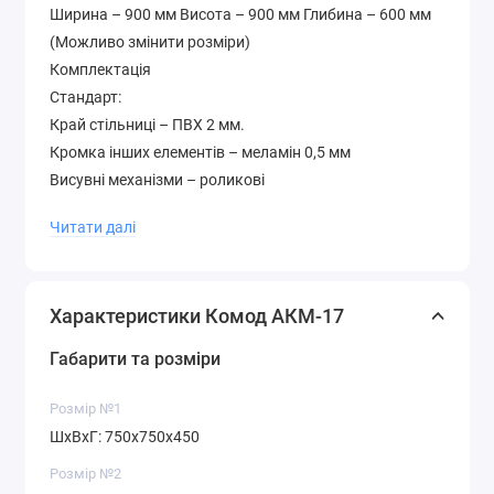
Ширина – 900 мм Висота – 900 мм Глибина – 600 мм
(Можливо змінити розміри)
Комплектація
Стандарт:
Край стільниці – ПВХ 2 мм.
Кромка інших елементів – меламін 0,5 мм
Висувні механізми – роликові
Люкс:
Читати далі
Край стільниці – ПВХ 2 мм.
Кромка решти елементів – ПВХ 0,5 мм
Висувні механізми – телескопічні
Характеристики Комод АКМ-17
Додатково
Колір на картинці – венге та дуб шервуд Гарантія – 12
Габарити та розміри
місяців Матеріал – ламіноване ДСП 16 мм.
Палітра кольорів лДСП (будь-який колір можна
Розмір №1
вибрати без доплати до вартості )
ШхВхГ: 750х750х450
Розмір №2