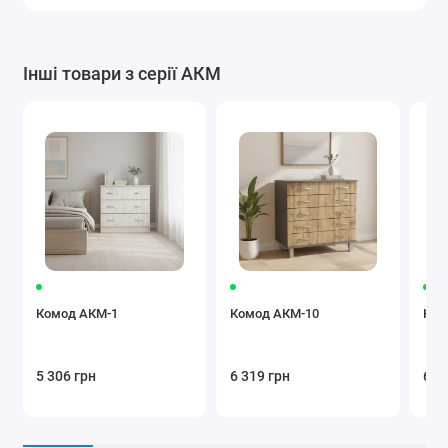
Інші товари з серії АКМ
Комод АКМ-1
Комод АКМ-10
Ком
5 306 грн
6 319 грн
6 5