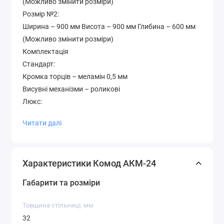
(Можливо змінити розміри)
Розмір №2:
Ширина – 900 мм Висота – 900 мм Глибина – 600 мм
(Можливо змінити розміри)
Комплектація
Стандарт:
Кромка торців – меламін 0,5 мм
Висувні механізми – роликові
Люкс:
Край торців - ПВХ 0,5 мм
Читати далі
Висувні механізми – телескопічні
Додатково
Колір на картинці – горіх лісовий Гарантія – 12 місяців
Характеристики Комод АКМ-24
Матеріал – ламіноване ДСП 16 мм. Товщина
стільниць – 32 мм. На фасад та стільницю
Габарити та розміри
встановлені накладки МДФ
Палітра кольорів лДСП (будь-який колір можна
Товщина стільниці, мм
вибрати без доплати до вартості )
32