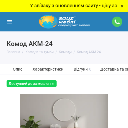
У звʼязку з оновленням сайту - ціну за товар уто
×
Комод АКМ-24
Головна
Комоди та тумби
Комоди
Комод АКМ-24
Опис
Характеристики
Відгуки
0
Доставка та о
Доступний до замовлення