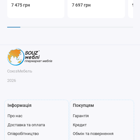
7 475 грн
7 697 грн
9 5
СоюзМебель
2026
Інформація
Покупцям
Про нас
Гарантія
Доставка та оплата
Кредит
Співробітництво
Обмін та повернення