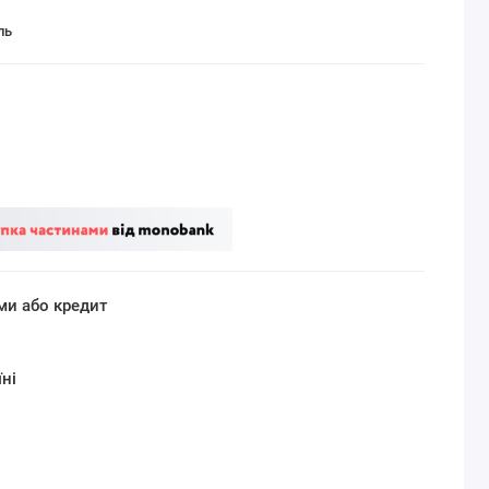
ль
ми або кредит
ні