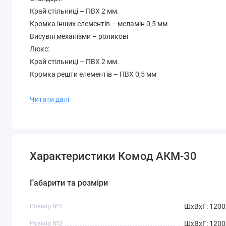
Край стільниці – ПВХ 2 мм.
Кромка інших елементів – меламін 0,5 мм
Висувні механізми – роликові
Люкс:
Край стільниці – ПВХ 2 мм.
Кромка решти елементів – ПВХ 0,5 мм
Висувні механізми – телескопічні
Додатково
Читати далі
Колір на картинці – венге та дуб фрегат Гарантія – 12 міс
Палітра кольорів лДСП (будь-який колір можна вибрати бе
Характеристики Комод АКМ-30
Габарити та розміри
Розмір №1
ШхВхГ: 120
Розмір №2
ШхВхГ: 120