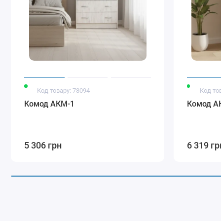
Код товару: 78094
Код то
Комод АКМ-1
Комод А
5 306 грн
6 319 гр