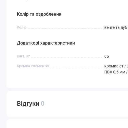
Колір та оздоблення
Колір
венге та дуб
Додаткові характеристики
Вага, кг
65
Кромка елементів
кромка стіль
ПВХ 0,5 мм /
Відгуки
0