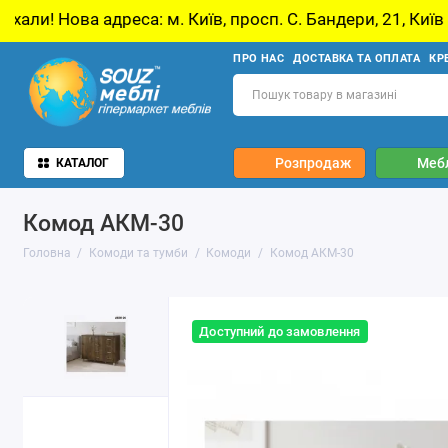
м. Київ, просп. С. Бандери, 21, Київ
У звʼяз
ПРО НАС
ДОСТАВКА ТА ОПЛАТА
КР
Розпродаж
Мебл
КАТАЛОГ
Комод АКМ-30
Головна
Комоди та тумби
Комоди
Комод АКМ-30
Доступний до замовлення