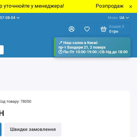
джера!
Розпродаж виставкових зразків меблі
×
57-08-04
Мова
UA
Кошик
0
0 грн
Код товару: 78050
н
Швидке замовлення