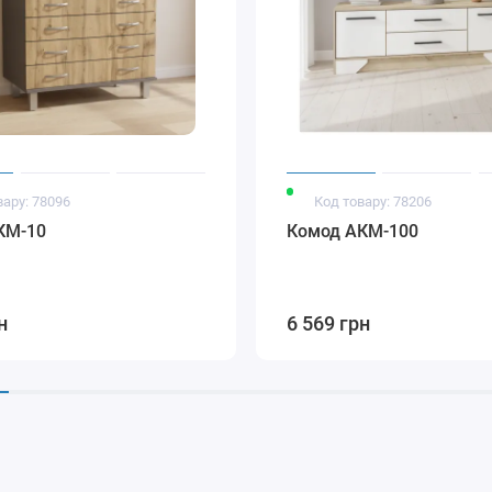
вару: 78096
Код товару: 78206
КМ-10
Комод АКМ-100
н
6 569 грн