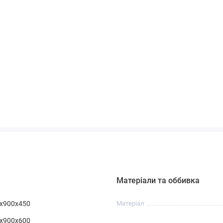
яців Матеріал – ламіноване ДСП 16 мм.
з доплати до вартості )
Матеріали та оббивка
0х900х450
Матеріал
0х900х600