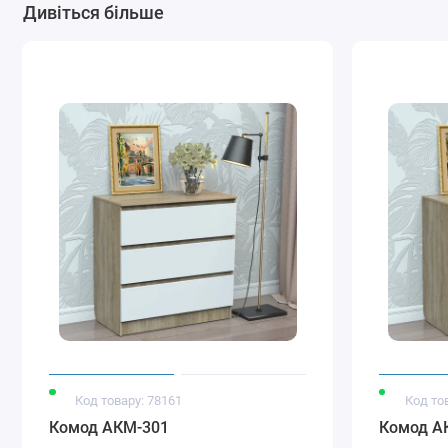
Дивіться більше
Код товару: 78161
Код то
Комод АКМ-301
Комод А