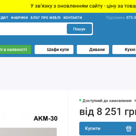
ку з оновленням сайту - ціну за товар уточнюйте у мене
Підтримка
073-3
ЕДИТ
ФАБРИКИ
БЛОГ ПРО МЕБЛІ
КОНТАКТИ
Пошук
і в наявності
Шафи купе
Дивани
Кухні
Доступний до замовлення
від 8 251 гр
Купити