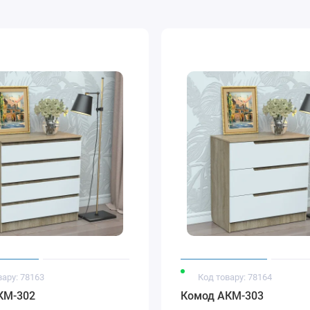
вару: 78163
Код товару: 78164
КМ-302
Комод АКМ-303