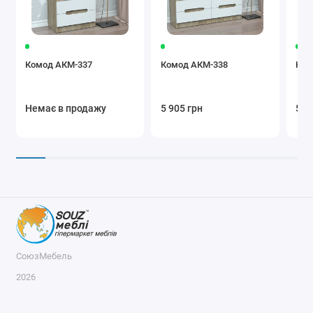
Комод АКМ-337
Комод АКМ-338
Ком
Немає в продажу
5 905 грн
5 7
СоюзМебель
2026