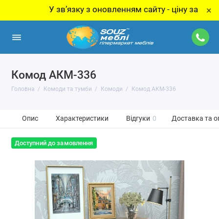
У звʼязку з оновленням сайту - ціну за товар уточ
×
Комод АКМ-336
Головна
Комоди та тумби
Комоди
Комод АКМ-336
Опис
Характеристики
Відгуки
0
Доставка та о
Доступний до замовлення