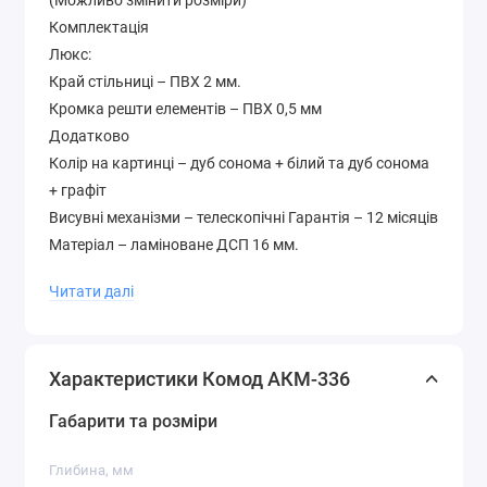
(Можливо змінити розміри)
Комплектація
Люкс:
Край стільниці – ПВХ 2 мм.
Кромка решти елементів – ПВХ 0,5 мм
Додатково
Колір на картинці – дуб сонома + білий та дуб сонома
+ графіт
Висувні механізми – телескопічні Гарантія – 12 місяців
Матеріал – ламіноване ДСП 16 мм.
Палітра кольорів лДСП (будь-який колір можна
Читати далі
вибрати без доплати до вартості )
Характеристики Комод АКМ-336
Габарити та розміри
Глибина, мм