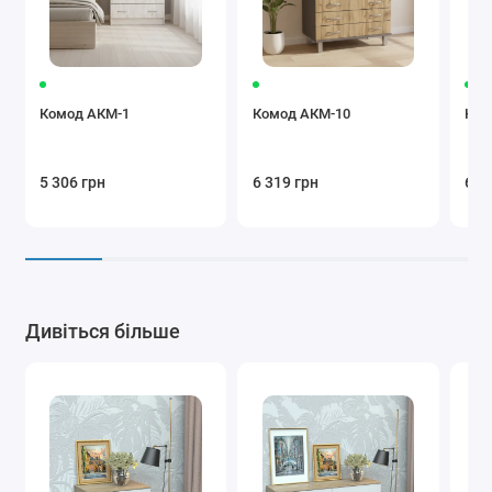
Комод АКМ-1
Комод АКМ-10
Ком
5 306 грн
6 319 грн
6 5
Дивіться більше