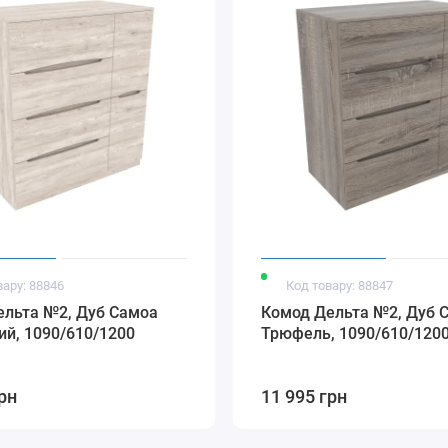
вару: 88846
Код товару: 88847
ельта №2, Дуб Самоа
Комод Дельта №2, Дуб 
й, 1090/610/1200
Трюфель, 1090/610/120
рн
11 995 грн