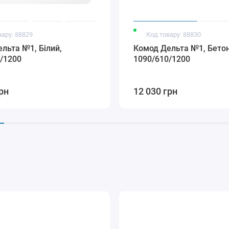
вару: 88829
Код товару: 88830
льта №1, Білий,
Комод Дельта №1, Бетон
/1200
1090/610/1200
рн
12 030 грн