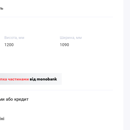
ль
Висота, мм
Ширина, мм
1200
1090
ми або кредит
ні