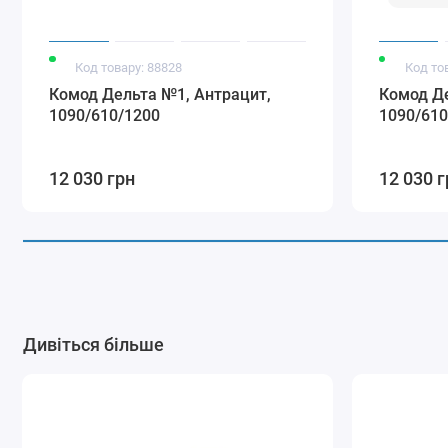
Код товару: 88828
Код то
Комод Дельта №1, Антрацит,
Комод Де
1090/610/1200
1090/610
12 030 грн
12 030 г
Дивіться більше