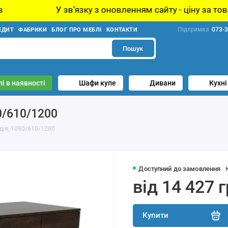
вʼязку з оновленням сайту - ціну за товар уточнюйте у
Підтримка
073-3
ЕДИТ
ФАБРИКИ
БЛОГ ПРО МЕБЛІ
КОНТАКТИ
Пошук
і в наявності
Шафи купе
Дивани
Кухні
0/610/1200
ія, 1090/610/1200
Доступний до замовлення
від 14 427 
Купити