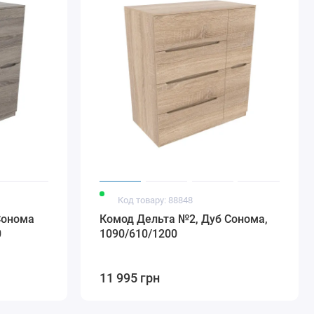
Код товару: 88848
Сонома
Комод Дельта №2, Дуб Сонома,
0
1090/610/1200
11 995 грн