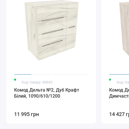
Код товару: 88845
Код то
Комод Дельта №2, Дуб Крафт
Комод Д
Білий, 1090/610/1200
Димчасти
11 995 грн
14 427 г