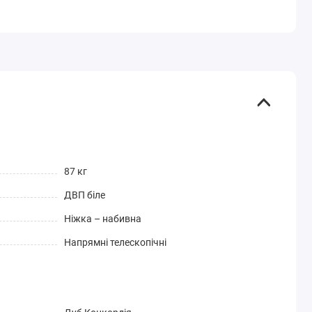
87 кг
ДВП біле
Ніжка – набивна
Напрямні телескопічні