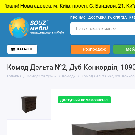
еса: м. Київ, просп. С. Бандери, 21, Київ
У з
ПРО НАС
ДОСТАВКА ТА ОПЛАТА
КР
Розпродаж
Мебл
КАТАЛОГ
Комод Дельта №2, Дуб Конкордія, 109
Головна
Комоди та тумби
Комоди
Комод Дельта №2, Дуб Конкорд
Доступний до замовлення