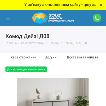
У звʼязку з оновленням сайту - ціну за товар уто
×
Комод Дейзі Д08
Головна
Комоди та тумби
Комоди
Комод Дейзі Д08
Характеристики
Відгуки
0
Доставка та оплата
Доступний до замовлення