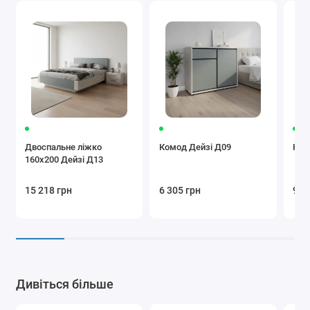
Двоспальне ліжко
Комод Дейзі Д09
Ком
160x200 Дейзі Д13
15 218 грн
6 305 грн
9 6
Дивіться більше