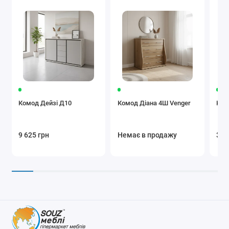
Комод Дейзі Д10
Комод Діана 4Ш Venger
Ком
9 625 грн
Немає в продажу
30 