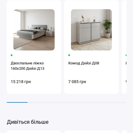
Двоспальне ліжко
Комод Дейзі Д08
Ком
160x200 Дейзі Д13
15 218 грн
7 085 грн
9 6
Дивіться більше