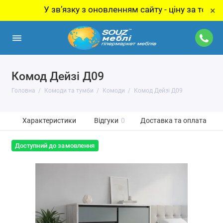
У звʼязку з оновленням сайту - ціну за товар уточн
×
Комод Дейзі Д09
Головна
Комоди та тумби
Комоди
Комод Дейзі Д09
Характеристики
Відгуки
0
Доставка та оплата
Доступний до замовлення