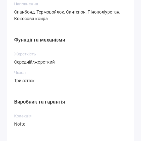
Наповнення
Спанбонд, Термовойлок, Синтепон, Пінополіуретан,
Кокосова койра
Функції та механізми
Жорсткість
Середній/жорсткий
Чохол
Трикотаж
Виробник та гарантія
Колекція
Notte