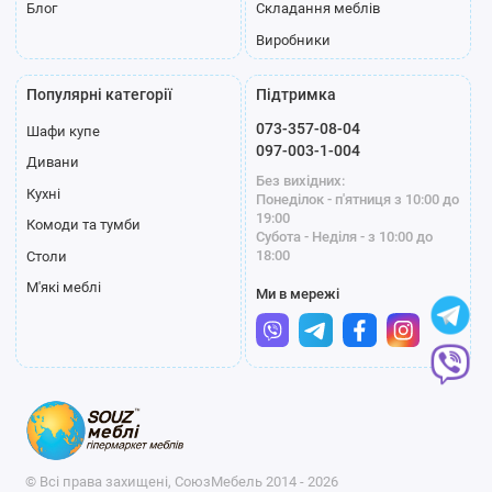
Блог
Складання меблів
Виробники
Популярні категорії
Підтримка
073-357-08-04
Шафи купе
097-003-1-004
Дивани
Без вихідних:
Кухні
Понеділок - п'ятниця з 10:00 до
19:00
Комоди та тумби
Субота - Неділя - з 10:00 до
18:00
Столи
М'які меблі
Ми в мережі
© Всі права захищені, СоюзМебель 2014 - 2026