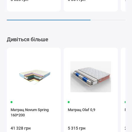
Дивіться більше
Матрац Novum Spring
Матрац Olaf 0,9
Мат
160*200
41 328 грн
5 315 грн
21 