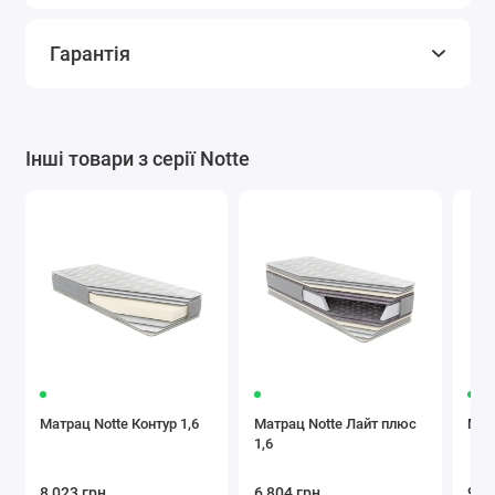
Гарантія
Інші товари з серії Notte
Матрац Notte Контур 1,6
Матрац Notte Лайт плюс
Мат
1,6
8 023 грн
6 804 грн
9 7