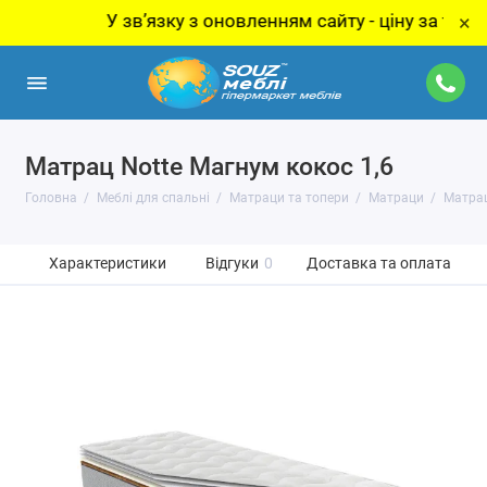
У звʼязку з оновленням сайту - ціну за товар уто
×
Матрац Notte Магнум кокос 1,6
Головна
Меблі для спальні
Матраци та топери
Матраци
Матрац
Характеристики
Відгуки
0
Доставка та оплата