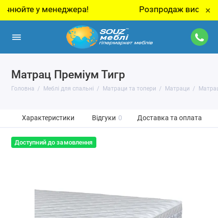
йте у менеджера!
Розпродаж виставкових зра
×
Матрац Преміум Тигр
Головна
Меблі для спальні
Матраци та топери
Матраци
Матрац
Характеристики
Відгуки
0
Доставка та оплата
Доступний до замовлення