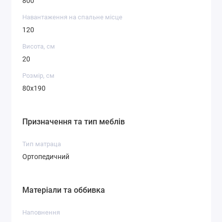
800
Навантаження на спальне місце
120
Висота, см
20
Розмір, см
80x190
Призначення та тип меблів
Тип матраца
Ортопедичний
Матеріали та оббивка
Наповнення