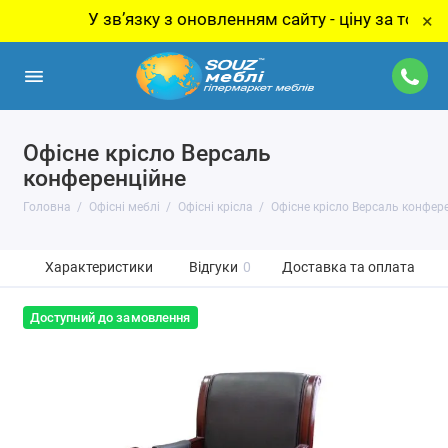
У звʼязку з оновленням сайту - ціну за товар уто
×
Офісне крісло Версаль
конференційне
Головна
Офісні меблі
Офісні крісла
Офісне крісло Версаль конфер
Характеристики
Відгуки
0
Доставка та оплата
Доступний до замовлення