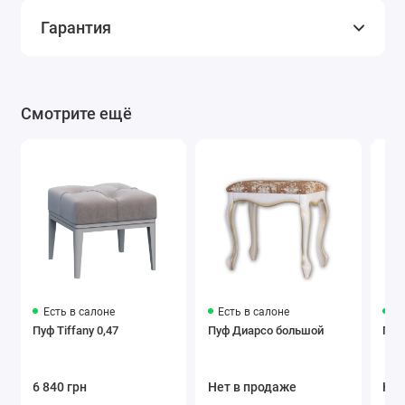
Гарантия
Смотрите ещё
Есть в салоне
Есть в салоне
Ес
Пуф Tiffany 0,47
Пуф Диарсо большой
Пуф
6 840 грн
Нет в продаже
Нет