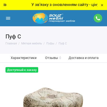
У звʼязку з оновленням сайту - ціну за това
×
Пуф С
Главная
Мягкая мебель
Пуфы
Пуф С
Характеристики
Отзывы
0
Доставка и оплата
Доступный к заказу